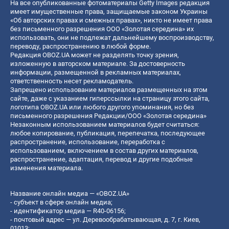
На все опубликованные фотоматериалы Getty Images редакция
имеет имущественные права, защищаемые законом Украины
«Об авторских правах и смежных правах», никто не имеет права
без письменного разрешения ООО «Золотая середина» их
использовать, они не подлежат дальнейшему воспроизводству,
переводу, распространению в любой форме.
Редакция OBOZ.UA может не разделять точку зрения,
изложенную в авторском материале. За достоверность
информации, размещенной в рекламных материалах,
ответственность несет рекламодатель.
Запрещено использование материалов размещенных на этом
сайте, даже с указанием гиперссылки на страницу этого сайта,
логотипа OBOZ.UA или любого другого упоминания, но без
письменного разрешения Редакции/ООО «Золотая середина»
Незаконным использованием материалов будет считаться:
любое копирование, публикация, перепечатка, последующее
распространение, использование, переработка с
использованием, включением в состав других материалов,
распространение, адаптация, перевод и другие подобные
изменения материала.
Название онлайн медиа — «OBOZ.UA»
- субъект в сфере онлайн медиа;
- идентификатор медиа — R40-06156;
- почтовый адрес — ул. Деревообрабатывающая, д. 7, г. Киев,
01013;