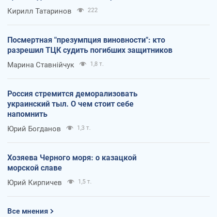
Кирилл Татаринов
222
Посмертная "презумпция виновности": кто
разрешил ТЦК судить погибших защитников
Марина Ставнійчук
1,8 т.
Россия стремится деморализовать
украинский тыл. О чем стоит себе
напомнить
Юрий Богданов
1,3 т.
Хозяева Черного моря: о казацкой
морской славе
Юрий Кирпичев
1,5 т.
Все мнения