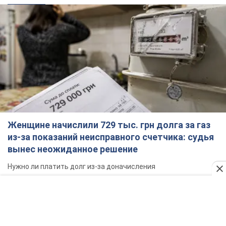
Женщине начислили 729 тыс. грн долга за газ
из-за показаний неисправного счетчика: судья
вынес неожиданное решение
Нужно ли платить долг из-за доначисления
7 часов назад
11,8 т.
"Это Украина напала!" Оксана Вояж
разоблачила киевского поэта,