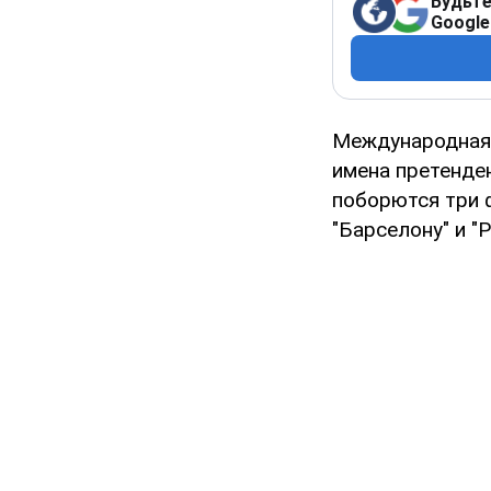
Будьте
Google
Международная 
имена претенден
поборются три 
"Барселону" и "Р