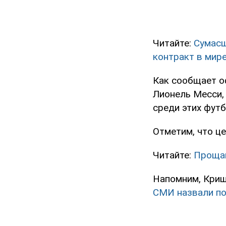
Читайте:
Сумасш
контракт в мир
Как сообщает о
Лионель Месси,
среди этих футб
Отметим, что ц
Читайте:
Прощай
Напомним, Кри
СМИ назвали п