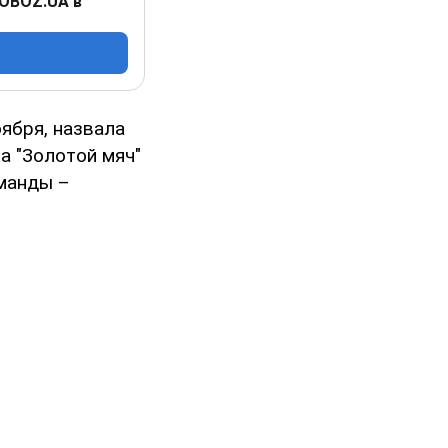
 OBOZ.UA в
ября, назвала
а "Золотой мяч"
манды –