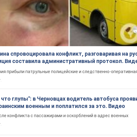
на спровоцировала конфликт, разговаривая на ру
иция составила административный протокол. Вид
ия прибыли патрульные полицейские и следственно-оперативная
.
что глупы": в Черновцах водитель автобуса прояв
раинским военным и поплатился за это. Видео
сле конфликта с пассажирами и оскорблений в адрес военных
т.