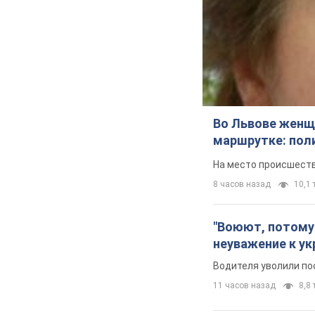
Во Львове женщи
маршрутке: пол
На место происшеств
8 часов назад
10,1 т
"Воюют, потому 
неуважение к ук
Водителя уволили по
11 часов назад
8,8 