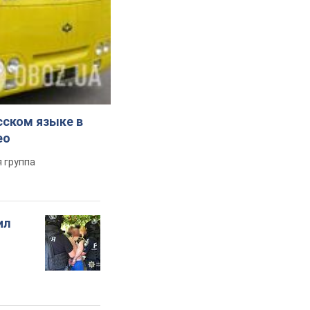
сском языке в
ео
 группа
ил