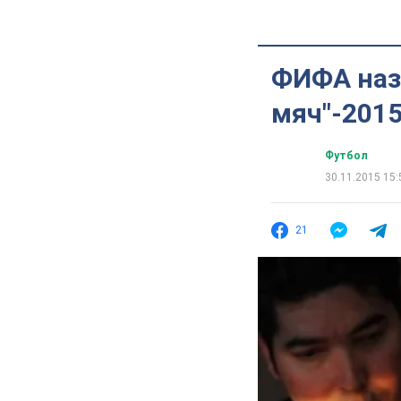
ФИФА наз
мяч"-201
Футбол
30.11.2015 15:
21