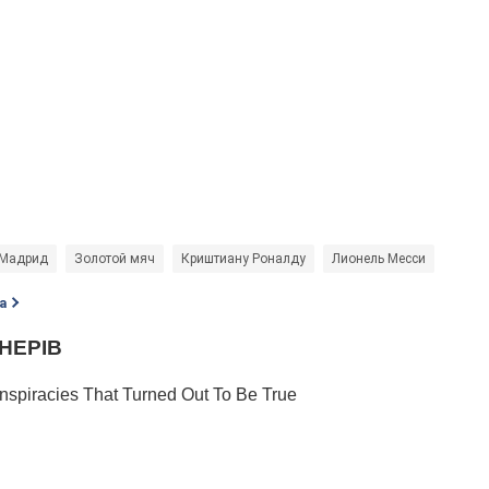
 Мадрид
Золотой мяч
Криштиану Роналду
Лионель Месси
а