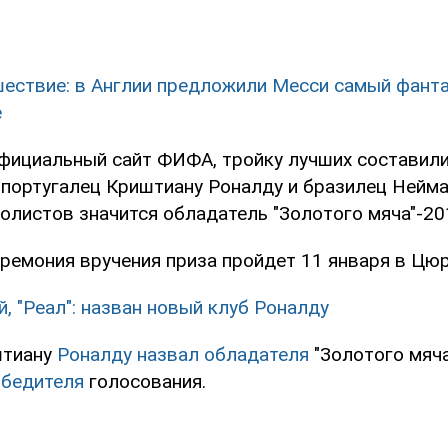
ествие: в Англии предложили Месси самый фант
е
фициальный сайт ФИФА, тройку лучших составили
 португалец Криштиану Роналду и бразилец Нейм
олистов значится обладатель "Золотого мяча"-20
еремония вручения приза пройдет 11 января в Цюр
, "Реал": назван новый клуб Роналду
штиану
Роналду назвал обладателя
"Золотого мяча
обедителя
голосования.