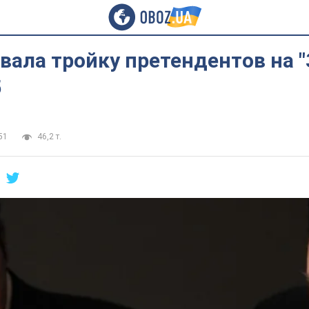
вала тройку претендентов на 
5
51
46,2 т.