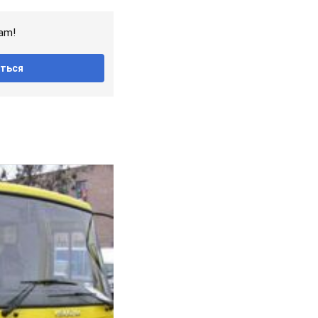
am!
ться