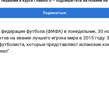
 первыми в курсе главного – подпишитесь на Новини на
Подписаться
федерация футбола (ФИФА) в понедельник, 30 но
тов на звание лучшего игрока мира в 2015 году. З
футболиста, которые представляют испанские ко
еал".