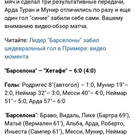
мяч и сделал три результативные передачи,
Арда Туран и Мунир отличились по разу и еще
один гол "синие" забили себе сами. Вашему
вниманию видео-обзор матча.
Читайте:
Лидер "Барселоны" забил
шедевральный гол в Примере: видео
момента
"Барселона" – "Хетафе" – 6:0 (4:0)
Голы
: Родригес 8"(автогол) – 1:0, Мунир 19"–
2:0, Неймар 32"– 3:0, Месси 40"– 4:0, Неймар
51"– 5:0, Арда 57"– 6:0
"
Барселона
": Браво, Видаль, Пике (Бартра 69’),
Матьё (Вермален 61’), Альба, Арда, Роберто,
Иньеста (Сампер 61’), Месси, Мунир, Неймар