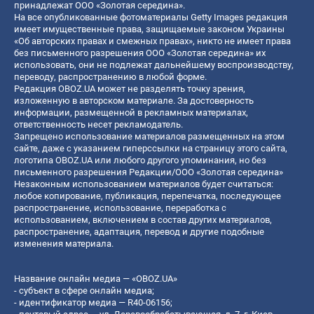
принадлежат ООО «Золотая середина».
На все опубликованные фотоматериалы Getty Images редакция
имеет имущественные права, защищаемые законом Украины
«Об авторских правах и смежных правах», никто не имеет права
без письменного разрешения ООО «Золотая середина» их
использовать, они не подлежат дальнейшему воспроизводству,
переводу, распространению в любой форме.
Редакция OBOZ.UA может не разделять точку зрения,
изложенную в авторском материале. За достоверность
информации, размещенной в рекламных материалах,
ответственность несет рекламодатель.
Запрещено использование материалов размещенных на этом
сайте, даже с указанием гиперссылки на страницу этого сайта,
логотипа OBOZ.UA или любого другого упоминания, но без
письменного разрешения Редакции/ООО «Золотая середина»
Незаконным использованием материалов будет считаться:
любое копирование, публикация, перепечатка, последующее
распространение, использование, переработка с
использованием, включением в состав других материалов,
распространение, адаптация, перевод и другие подобные
изменения материала.
Название онлайн медиа — «OBOZ.UA»
- субъект в сфере онлайн медиа;
- идентификатор медиа — R40-06156;