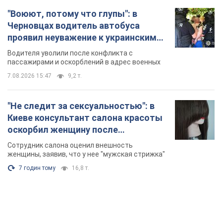
"Воюют, потому что глупы": в
Черновцах водитель автобуса
проявил неуважение к украинским
военным и поплатился за это.
Водителя уволили после конфликта с
Видео
пассажирами и оскорблений в адрес военных
7.08.2026 15:47
9,2 т.
"Не следит за сексуальностью": в
Киеве консультант салона красоты
оскорбил женщину после
химиотерапии, разгорелся скандал.
Сотрудник салона оценил внешность
Фото
женщины, заявив, что у нее "мужская стрижка"
7 годин тому
16,8 т.