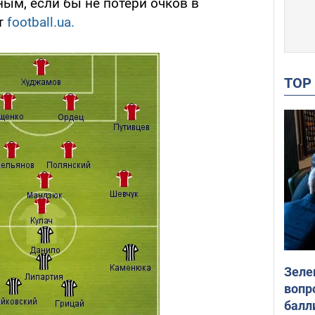
ым, если бы не потери очков в
т
football.ua.
TO
Зеле
вопр
балл