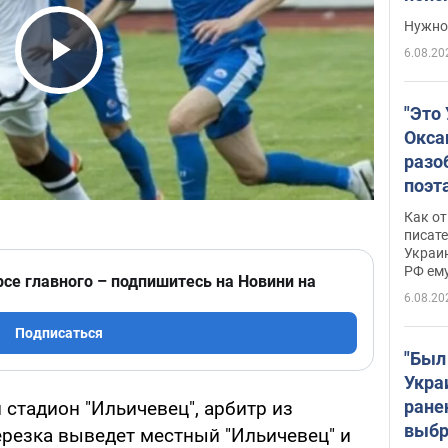
выне
Нужно 
6.08.20
Play Video
"Это
Окса
разо
поэта
"заз
Как от
даже
писат
Украин
а те
РФ ему
гено
рсе главного – подпишитесь на Новини на
6.08.20
Подписаться
"Был
Укра
ране
 стадион "Ильичевец", арбитр из
выбр
ерезка выведет местный "Ильичевец" и