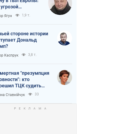
ну в тыл Европы:
 угрозой
тическая
1,9 т.
ор Ягун
истика
чьей стороне истории
тупает Дональд
мп?
3,8 т.
ор Каспрук
мертная "презумпция
овности": кто
решил ТЦК судить
ибших защитников
33
на Ставнійчук