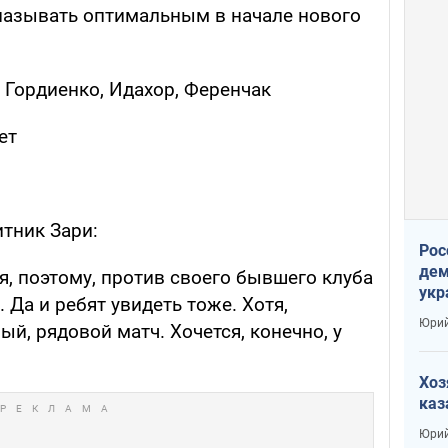
называть оптимальным в начале нового
 Гордиенко, Идахор, Ференчак
ет
тник Зари:
Рос
дем
мя, поэтому, против своего бывшего клуба
укр
 Да и ребят увидеть тоже. Хотя,
сто
Юрий
ый, рядовой матч. Хочется, конечно, у
Хоз
каз
Юрий