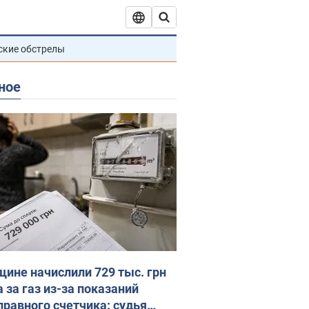
ские обстрелы
ное
ине начислили 729 тыс. грн
 за газ из-за показаний
правного счетчика: судья