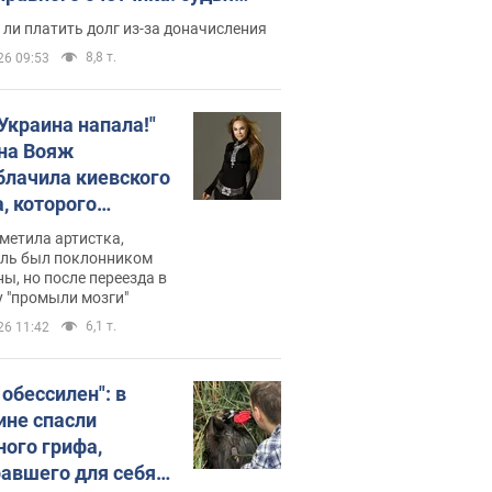
с неожиданное решение
ли платить долг из-за доначисления
8,8 т.
26 09:53
 Украина напала!"
на Вояж
блачила киевского
, которого
омбировали": он
метила артистка,
 русского не знал,
ель был поклонником
ы, но после переезда в
перь хочет
 "промыли мозги"
цида украинцев
6,1 т.
26 11:42
 обессилен": в
ине спасли
ного грифа,
авшего для себя