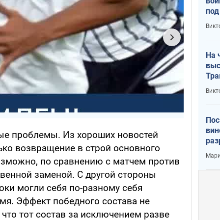
вой
под
кри
Викт
лог
На 
выс
Тра
Викт
Пос
вин
вые проблемы. Из хороших новостей
раз
лько возвращение в строй основного
пог
Мари
озможно, по сравнению с матчем против
твенной заменой. С другой стороны
оки могли себя по-разному себя
мя. Эффект победного состава не
 что тот состав за исключением разве