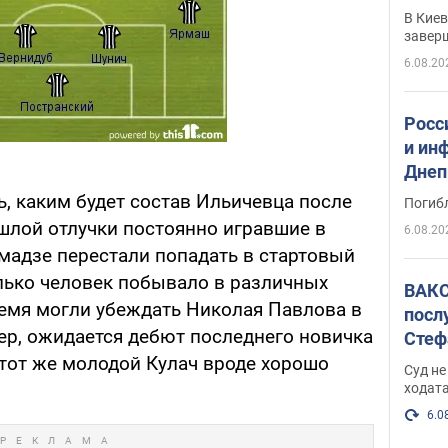
прог
В Кие
реше
завер
6.08.20
Росс
и ин
Днеп
поги
, каким будет состав Ильичевца после
Погиб
шлой отлучки постоянно игравшие в
6.08.20
мадзе перестали попадать в стартовый
олько человек побывало в различных
ВАКС
ремя могли убеждать Николая Павлова в
посл
ер, ожидается дебют последнего новичка
Стеф
деле
тот же молодой Кулач вроде хорошо
Суд н
ходат
6.0