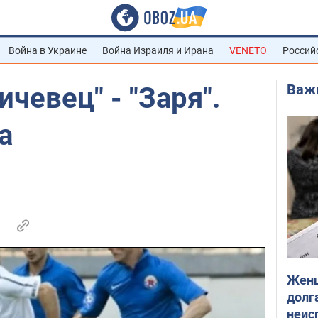
Война в Украине
Война Израиля и Ирана
VENETO
Россий
Важ
чевец" - "Заря".
а
Женщ
долга
неис