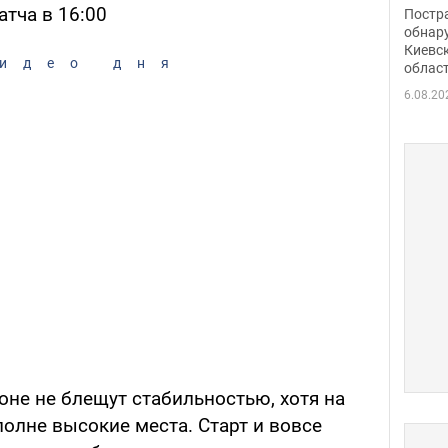
нети
атча в 16:00
Постр
Фото
обнар
Киевс
идео дня
облас
6.08.20
оне не блещут стабильностью, хотя на
олне высокие места. Старт и вовсе