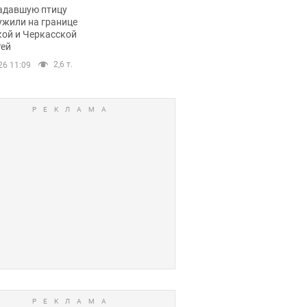
пичный маршрут.
адавшую птицу
ужили на границе
кой и Черкасской
тей
2,6 т.
26 11:09