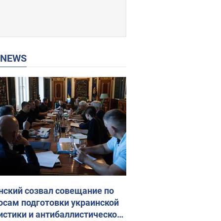
P NEWS
нский созвал совещание по
осам подготовки украинской
истики и антибаллистической