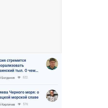
сия стремится
орализовать
аинский тыл. О чем
ит себе напомнить
522
 Богданов
яева Черного моря: о
ацкой морской славе
576
 Кирпичев