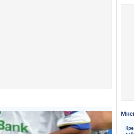
Мн
Кре