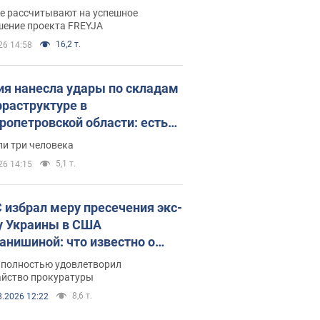
раммы FREYJA: какие
ве рассчитывают на успешное
ния готовятся
шение проекта FREYJA
16,2 т.
26 14:58
ия нанесла удары по складам
фраструктуре в
ропетровской области: есть
бшие и раненые. Фото
ли три человека
5,1 т.
26 14:15
 избрал меру пресечения экс-
у Украины в США
анишиной: что известно о
е полностью удовлетворил
айство прокуратуры
8,6 т.
8.2026 12:22