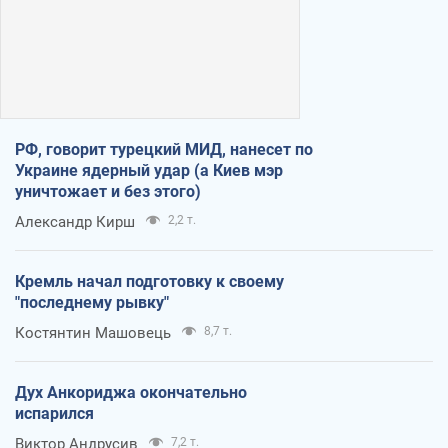
РФ, говорит турецкий МИД, нанесет по
Украине ядерный удар (а Киев мэр
уничтожает и без этого)
Александр Кирш
2,2 т.
Кремль начал подготовку к своему
"последнему рывку"
Костянтин Машовець
8,7 т.
Дух Анкориджа окончательно
испарился
Виктор Андрусив
7,2 т.