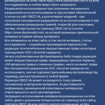
размещенных на этом сайте
https://www.obozrevatel.com
и на всех
его поддоменах, в любом виде строго запрещено.
Разрешается использование при получении письменного
разрешения на их использование и при условии обязательной
ссылки на сайт OBOZ.UA, а для интернет-изданий - при
получении письменного разрешения на их использование и при
обязательном размещении прямой, открытой для поисковых
систем, гиперссылки на страницу OBOZ.UA по ссылке
https://www.obozrevatel.com
, на которой размещен оригинальный
материал в первом абзаце материала.
Все материалы на этом сайте, в том числе интервью, статьи,
исследования – служебные произведения журналистов
редакции, исключительные имущественные права на которые
принадлежат ООО «Золотая середина».
На все опубликованные фотоматериалы Getty Images редакция
имеет имущественные права, защищаемые законом Украины
«Об авторских правах и смежных правах», никто не имеет права
без письменного разрешения ООО «Золотая середина» их
использовать, они не подлежат дальнейшему воспроизводству,
переводу, распространению в любой форме.
Редакция OBOZ.UA может не разделять точку зрения,
изложенную в авторском материале. За достоверность
информации, размещенной в рекламных материалах,
ответственность несет рекламодатель.
Запрещено использование материалов размещенных на этом
сайте, даже с указанием гиперссылки на страницу этого сайта,
логотипа OBOZ.UA или любого другого упоминания, но без