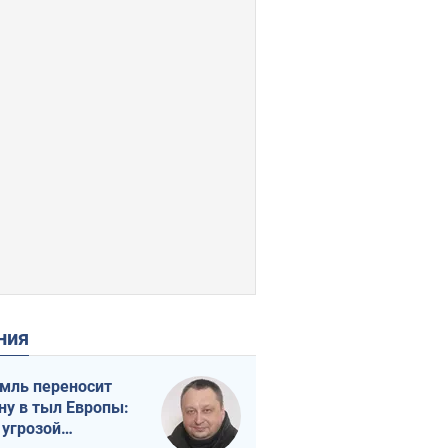
ения
мль переносит
ну в тыл Европы:
 угрозой