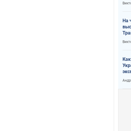
кри
Викт
лог
На 
выс
Тра
Викт
Как
Укр
экс
неф
Андр