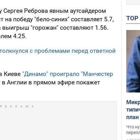
у Сергея Реброва явным аутсайдером
TO
 на победу "бело-синих" составляет 5.7,
а выигрыш "горожан" составляют 1.56.
лем 4.25.
столкнулся с проблемами перед ответной
в Киеве
"Динамо" проиграло "Манчестер
у в Англии в прямом эфире покажет
Микр
типи
план
свои
Что ну
перепл