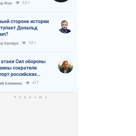
тическая
5,9 т.
ор Ягун
истика
чьей стороне истории
тупает Дональд
мп?
5,8 т.
ор Каспрук
 атаки Сил обороны
аины сократили
порт российских
тепродуктов
477
ей Клименко