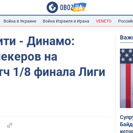
Война в Украине
Война Израиля и Ирана
VENETO
Россий
Важ
ти - Динамо:
мекеров на
ч 1/8 финала Лиги
Супр
Байд
кото