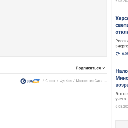
6.08.20
Херс
свет
откл
энер
Росси
энерг
6.0
Подписаться
Нало
Мино
Спорт
Футбол
Манчестер Сити -...
возра
нужн
Это н
учета
6.08.20