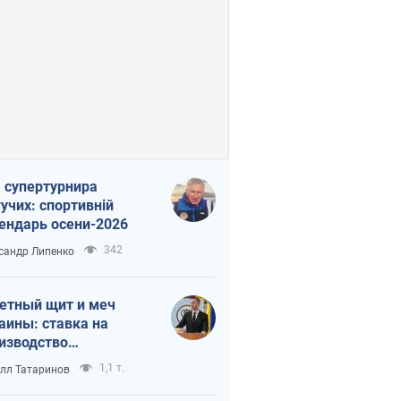
 супертурнира
учих: спортивній
ендарь осени-2026
342
сандр Липенко
етный щит и меч
аины: ставка на
изводство
ственных ракет
1,1 т.
лл Татаринов