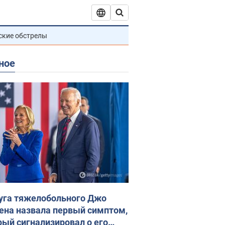
ские обстрелы
ное
уга тяжелобольного Джо
ена назвала первый симптом,
рый сигнализировал о его