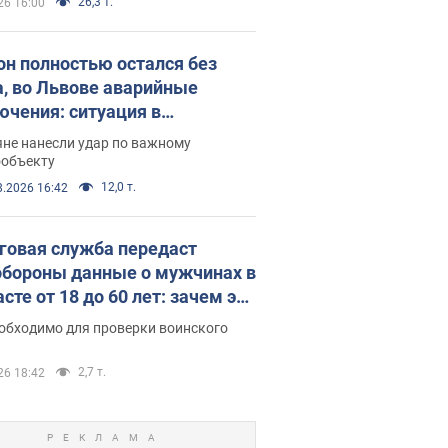
26,3 т.
26 16:00
он полностью остался без
а, во Львове аварийные
ючения: ситуация в
госистеме 6 августа
яне нанесли удар по важному
ообъекту
12,0 т.
8.2026 16:42
говая служба передаст
бороны данные о мужчинах в
сте от 18 до 60 лет: зачем это
о
еобходимо для проверки воинского
2,7 т.
26 18:42