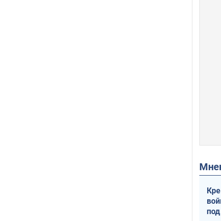
Мн
Кре
вой
под