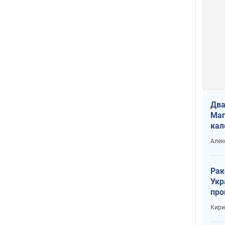
Два
Маг
кал
Алек
Рак
Укр
про
соб
Кири