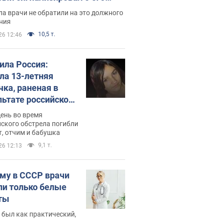
ессивном" раке
а врачи не обратили на это должного
ния
10,5 т.
26 12:46
била Россия:
ла 13-летняя
чка, раненая в
льтате российской
и на Сумскую
день во время
сть. Фото
ского обстрела погибли
т, отчим и бабушка
9,1 т.
26 12:13
му в СССР врачи
ли только белые
ты
 был как практический,