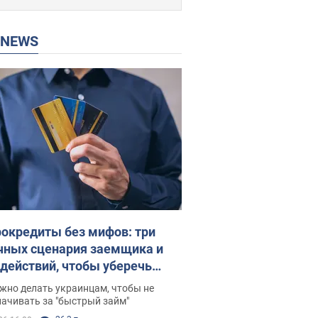
P NEWS
окредиты без мифов: три
чных сценария заемщика и
 действий, чтобы уберечь
 деньги
жно делать украинцам, чтобы не
ачивать за "быстрый займ"