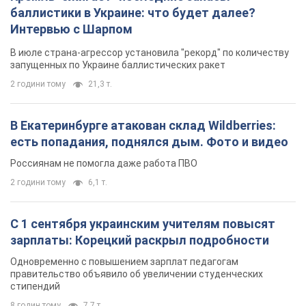
баллистики в Украине: что будет далее?
Интервью с Шарпом
В июле страна-агрессор установила "рекорд" по количеству
запущенных по Украине баллистических ракет
2 години тому
21,3 т.
В Екатеринбурге атакован склад Wildberries:
есть попадания, поднялся дым. Фото и видео
Россиянам не помогла даже работа ПВО
2 години тому
6,1 т.
С 1 сентября украинским учителям повысят
зарплаты: Корецкий раскрыл подробности
Одновременно с повышением зарплат педагогам
правительство объявило об увеличении студенческих
стипендий
8 годин тому
7,7 т.