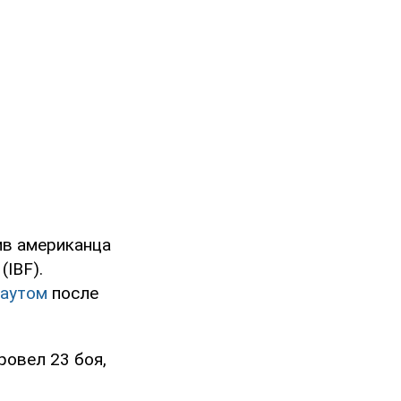
ив американца
IBF).
каутом
после
провел 23 боя,