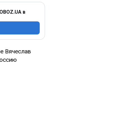
 OBOZ.UA в
се Вячеслав
Россию