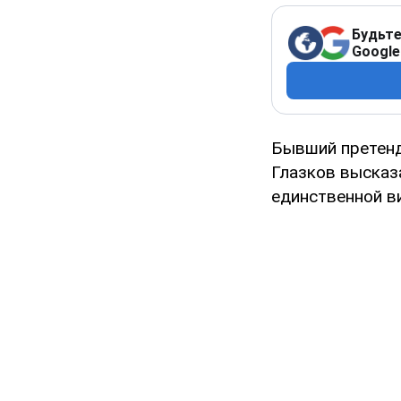
Будьте
Google
Бывший претенд
Глазков высказ
единственной в