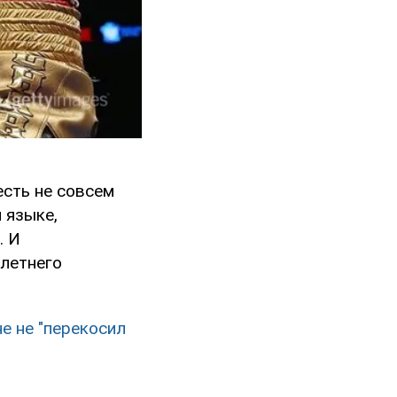
есть не совсем
 языке,
. И
-летнего
е не "перекосил