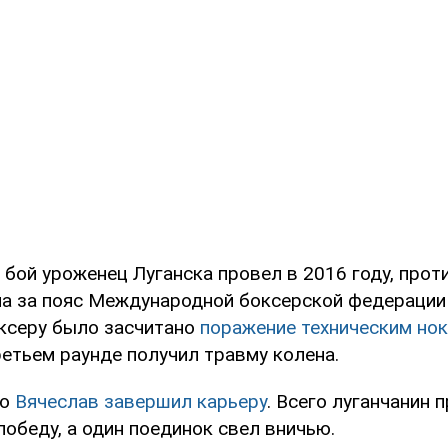
 бой уроженец Луганска провел в 2016 году, прот
а за пояс Международной боксерской федерации (
ксеру было засчитано
поражение техническим но
третьем раунде получил травму колена.
го
Вячеслав завершил карьеру
. Всего луганчанин 
победу, а один поединок свел вничью.