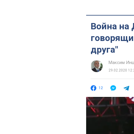
Война на 
говорящие
друга"
Максим Ин
29.02.2020 12:
12