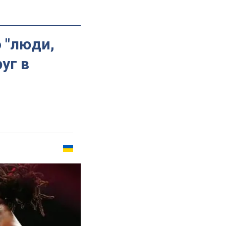
о "люди,
уг в