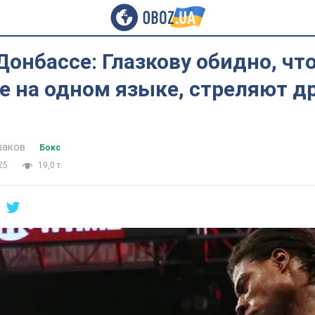
Донбассе: Глазкову обидно, чт
 на одном языке, стреляют др
шаков
Бокс
25
19,0 т.