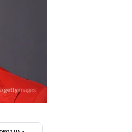
 OBOZ.UA в