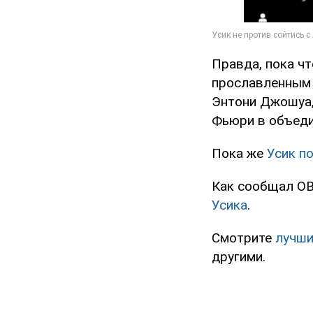
Правда, пока чт
прославленным 
Энтони Джошуа, 
Фьюри в объеди
Пока же
Усик п
Как сообщал O
Усика
.
Смотрите
лучши
другими.