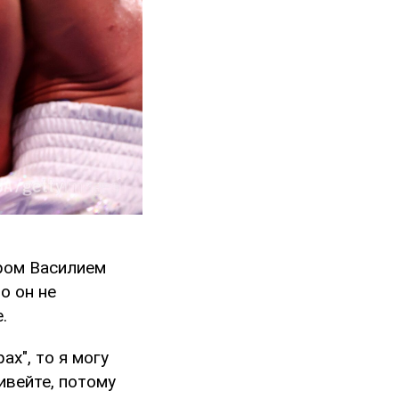
ером Василием
о он не
.
ах", то я могу
вивейте, потому