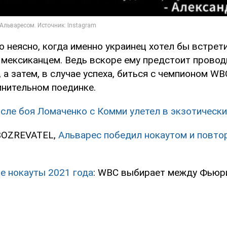
о неясно, когда именно украинец хотел бы встрет
мексиканцем. Ведь вскоре ему предстоит провод
а затем, в случае успеха, биться с чемпионом W
нительном поединке.
осле боя Ломаченко с Комми улетел в экзотически
BOZREVATEL,
Альварес победил нокаутом и повто
е нокауты 2021 года
: WBC выбирает между Фьюри