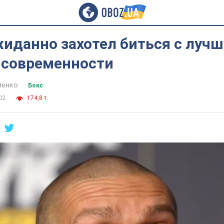
жиданно захотел биться с луч
 современности
менко
Бокс
02
174,8 т.