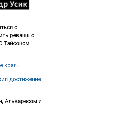
иться с
ить реванш с
BC Тайсоном
е края
.
рил достижение
, Альваресом и