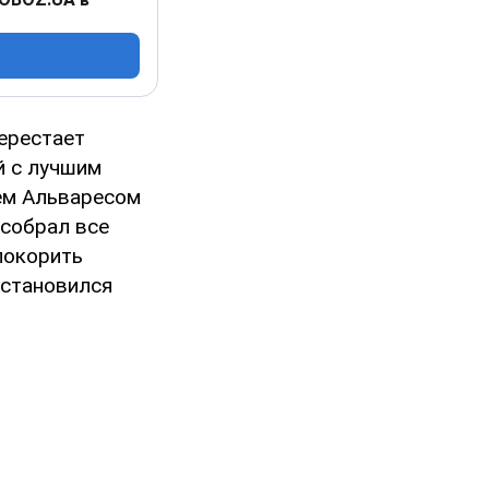
перестает
й с лучшим
ем Альваресом
 собрал все
 покорить
е становился