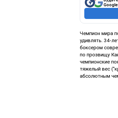
Google
Чемпион мира п
удивлять. 34-л
боксером совре
по прозвищу Кан
чемпионские поя
тяжелый вес ("к
абсолютным че