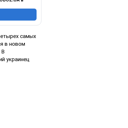
четырех самых
ся в новом
 В
ий украинец