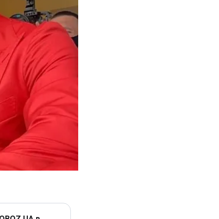
 OBOZ.UA в