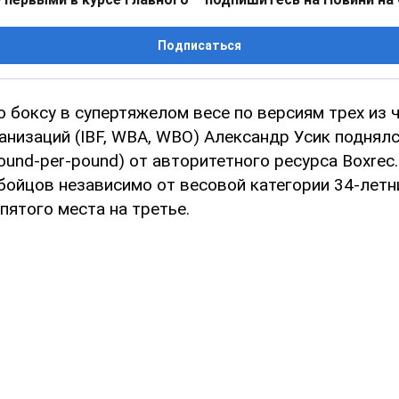
Подписаться
о боксу в супертяжелом весе по версиям трех из 
анизаций (IBF, WBA, WBO) Александр Усик поднял
ound-per-pound) от авторитетного ресурса Boxrec.
бойцов независимо от весовой категории 34-летн
пятого места на третье.