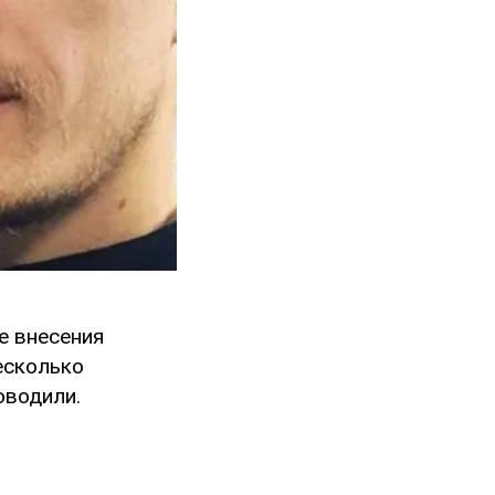
е внесения
есколько
оводили.