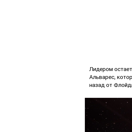
Лидером остаетс
Альварес, кото
назад от Флойд