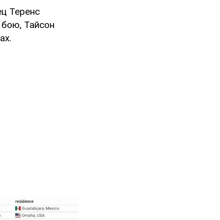
ец Теренс
 бою, Тайсон
ах.