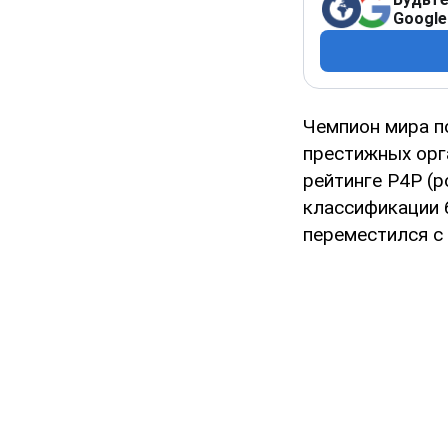
Google
Чемпион мира п
престижных орг
рейтинге Р4Р (p
классификации 
переместился с 