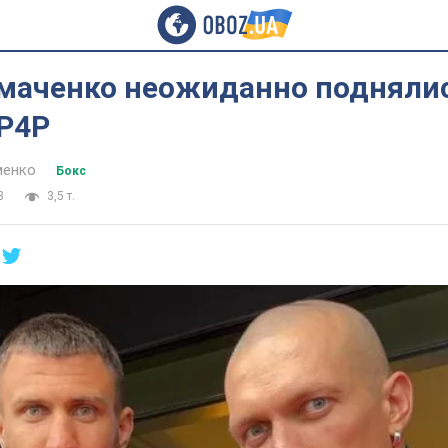
омаченко неожиданно поднялис
 P4P
менко
Бокс
8
3,5 т.