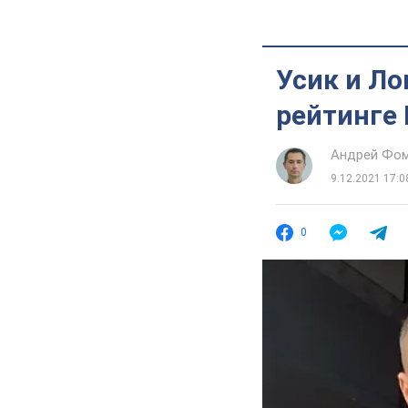
Усик и Л
рейтинге
Андрей Фо
9.12.2021 17:0
0