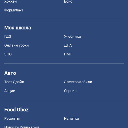
Хоккей
Бокс
Формула-1
Моя школа
ГДЗ
Учебники
Онлайн уроки
ДПА
ЗНО
НМТ
Авто
Тест Драйв
Электромобили
Акции
Сервис
Food Oboz
Рецепты
Напитки
Новости Кулинарии