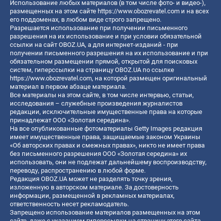
Использование любых материалов (в том числе фото- и видео-),
размещенных на этом сайте
https://www.obozrevatel.com
и на всех
его поддоменах, в любом виде строго запрещено.
Разрешается использование при получении письменного
разрешения на их использование и при условии обязательной
ссылки на сайт OBOZ.UA, а для интернет-изданий - при
получении письменного разрешения на их использование и при
обязательном размещении прямой, открытой для поисковых
систем, гиперссылки на страницу OBOZ.UA по ссылке
https://www.obozrevatel.com
, на которой размещен оригинальный
материал в первом абзаце материала.
Все материалы на этом сайте, в том числе интервью, статьи,
исследования – служебные произведения журналистов
редакции, исключительные имущественные права на которые
принадлежат ООО «Золотая середина».
На все опубликованные фотоматериалы Getty Images редакция
имеет имущественные права, защищаемые законом Украины
«Об авторских правах и смежных правах», никто не имеет права
без письменного разрешения ООО «Золотая середина» их
использовать, они не подлежат дальнейшему воспроизводству,
переводу, распространению в любой форме.
Редакция OBOZ.UA может не разделять точку зрения,
изложенную в авторском материале. За достоверность
информации, размещенной в рекламных материалах,
ответственность несет рекламодатель.
Запрещено использование материалов размещенных на этом
сайте, даже с указанием гиперссылки на страницу этого сайта,