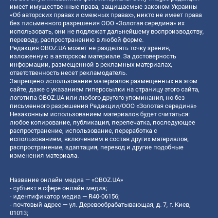
имеет имущественные права, защищаемые законом Украины
«Об авторских правах и смежных правах», никто не имеет права
без письменного разрешения ООО «Золотая середина» их
использовать, они не подлежат дальнейшему воспроизводству,
переводу, распространению в любой форме.
Редакция OBOZ.UA может не разделять точку зрения,
изложенную в авторском материале. За достоверность
информации, размещенной в рекламных материалах,
ответственность несет рекламодатель.
Запрещено использование материалов размещенных на этом
сайте, даже с указанием гиперссылки на страницу этого сайта,
логотипа OBOZ.UA или любого другого упоминания, но без
письменного разрешения Редакции/ООО «Золотая середина»
Незаконным использованием материалов будет считаться:
любое копирование, публикация, перепечатка, последующее
распространение, использование, переработка с
использованием, включением в состав других материалов,
распространение, адаптация, перевод и другие подобные
изменения материала.
Название онлайн медиа — «OBOZ.UA»
- субъект в сфере онлайн медиа;
- идентификатор медиа — R40-06156;
- почтовый адрес — ул. Деревообрабатывающая, д. 7, г. Киев,
01013;