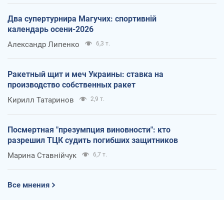
Два супертурнира Магучих: спортивній
календарь осени-2026
Александр Липенко
6,3 т.
Ракетный щит и меч Украины: ставка на
производство собственных ракет
Кирилл Татаринов
2,9 т.
Посмертная "презумпция виновности": кто
разрешил ТЦК судить погибших защитников
Марина Ставнійчук
6,7 т.
Все мнения