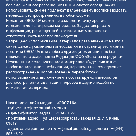
без письменного разрешения ООО «Золотая середина» их
использовать, они не подлежат дальнейшему воспроизводству,
переводу, распространению в любой форме.
Редакция OBOZ.UA может не разделять точку зрения,
изложенную в авторском материале. За достоверность
информации, размещенной в рекламных материалах,
ответственность несет рекламодатель.
Запрещено использование материалов размещенных на этом
сайте, даже с указанием гиперссылки на страницу этого сайта,
логотипа OBOZ.UA или любого другого упоминания, но без
письменного разрешения Редакции/ООО «Золотая середина»
Незаконным использованием материалов будет считаться:
любое копирование, публикация, перепечатка, последующее
распространение, использование, переработка с
использованием, включением в состав других материалов,
распространение, адаптация, перевод и другие подобные
изменения материала.
Название онлайн медиа — «OBOZ.UA»
- субъект в сфере онлайн медиа;
- идентификатор медиа — R40-06156;
- почтовый адрес — ул. Деревообрабатывающая, д. 7, г. Киев,
01013;
- адрес электронной почты —
[email protected]
; - телефон — (044)
585 46 20