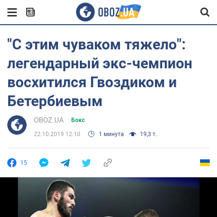
"С этим чуваком тяжело":
легендарный экс-чемпион
восхитился Гвоздиком и
Бетербиевым
OBOZ.UA
Бокс
22.10.2019 12:10
1 минута
19,3 т.
15