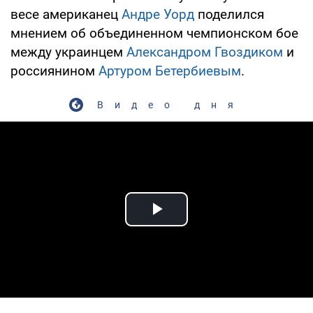
весе американец
Андре Уорд
поделился
мнением об объединенном чемпионском бое
между украинцем
Александром Гвоздиком
и
россиянином
Артуром Бетербиевым
.
Видео дня
Play Video