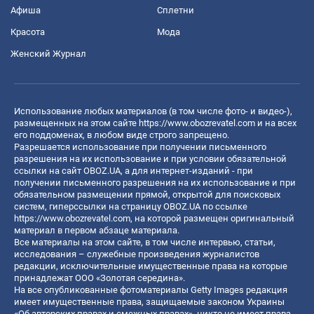
Афиша
Сплетни
Красота
Мода
Женский Журнал
Использование любых материалов (в том числе фото- и видео-),
размещенных на этом сайте
https://www.obozrevatel.com
и на всех
его поддоменах, в любом виде строго запрещено.
Разрешается использование при получении письменного
разрешения на их использование и при условии обязательной
ссылки на сайт OBOZ.UA, а для интернет-изданий - при
получении письменного разрешения на их использование и при
обязательном размещении прямой, открытой для поисковых
систем, гиперссылки на страницу OBOZ.UA по ссылке
https://www.obozrevatel.com
, на которой размещен оригинальный
материал в первом абзаце материала.
Все материалы на этом сайте, в том числе интервью, статьи,
исследования – служебные произведения журналистов
редакции, исключительные имущественные права на которые
принадлежат ООО «Золотая середина».
На все опубликованные фотоматериалы Getty Images редакция
имеет имущественные права, защищаемые законом Украины
«Об авторских правах и смежных правах», никто не имеет права