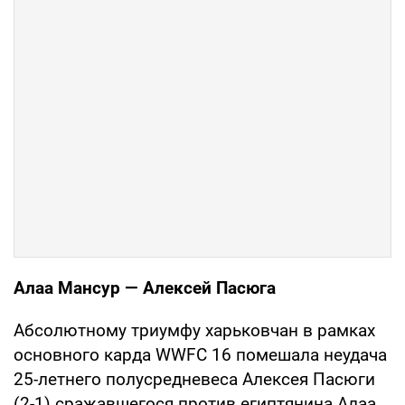
Алаа Мансур — Алексей Пасюга
Абсолютному триумфу харьковчан в рамках
основного карда WWFC 16 помешала неудача
25-летнего полусредневеса Алексея Пасюги
(2-1) сражавшегося против египтянина Алаа