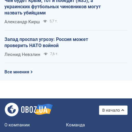
Чей будет Крым, тот и победит (NSJ), а
украинских футбольных чиновников могут
назвать убийцами
Александр Кирш
5,7 т.
Запад проспал угрозу: Россия может
проверить НАТО войной
Леонид Невзлин
7,6 т.
Все мнения
В начало
О компании
Команда