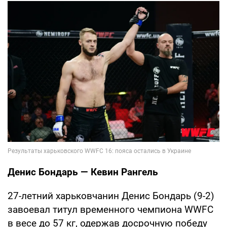
Денис Бондарь — Кевин Рангель
27-летний харьковчанин Денис Бондарь (9-2)
завоевал титул временного чемпиона WWFC
в весе до 57 кг, одержав досрочную победу