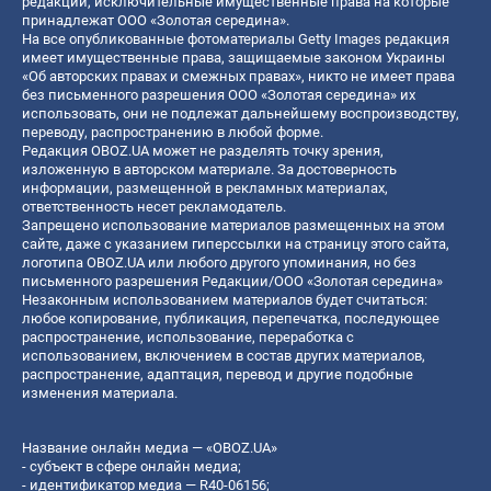
редакции, исключительные имущественные права на которые
принадлежат ООО «Золотая середина».
На все опубликованные фотоматериалы Getty Images редакция
имеет имущественные права, защищаемые законом Украины
«Об авторских правах и смежных правах», никто не имеет права
без письменного разрешения ООО «Золотая середина» их
использовать, они не подлежат дальнейшему воспроизводству,
переводу, распространению в любой форме.
Редакция OBOZ.UA может не разделять точку зрения,
изложенную в авторском материале. За достоверность
информации, размещенной в рекламных материалах,
ответственность несет рекламодатель.
Запрещено использование материалов размещенных на этом
сайте, даже с указанием гиперссылки на страницу этого сайта,
логотипа OBOZ.UA или любого другого упоминания, но без
письменного разрешения Редакции/ООО «Золотая середина»
Незаконным использованием материалов будет считаться:
любое копирование, публикация, перепечатка, последующее
распространение, использование, переработка с
использованием, включением в состав других материалов,
распространение, адаптация, перевод и другие подобные
изменения материала.
Название онлайн медиа — «OBOZ.UA»
- субъект в сфере онлайн медиа;
- идентификатор медиа — R40-06156;