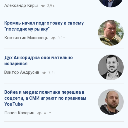
Александр Кирш
2,9 т.
Кремль начал подготовку к своему
"последнему рывку"
Костянтин Машовець
9,3 т.
Дух Анкориджа окончательно
испарился
Виктор Андрусив
7,4 т.
Война и медиа: политика перешла в
соцсети, а СМИ играют по правилам
YouTube
Павел Казарин
4,0 т.