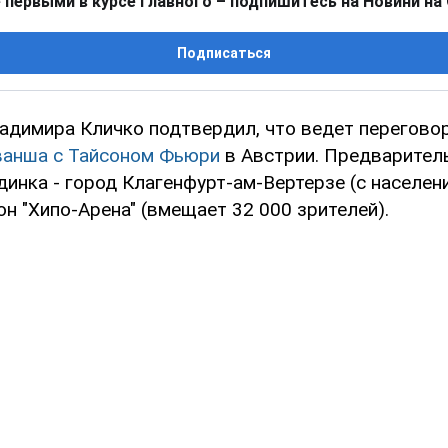
 первыми в курсе главного – подпишитесь на Новини на
Подписаться
димира Кличко подтвердил, что ведет перегово
ванша с Тайсоном Фьюри
в Австрии. Предварител
динка - город Клагенфурт-ам-Вертерзе (с населен
он "Хипо-Арена" (вмещает 32 000 зрителей).