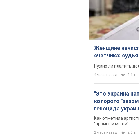
Женщине начисли
счетчика: судь
Нужно ли платить до
4 часа назад
5,1 т.
"Это Украина на
которого "зазом
геноцида украи
Как отметила артистк
"промыли мозги"
2 часа назад
2,5 т.