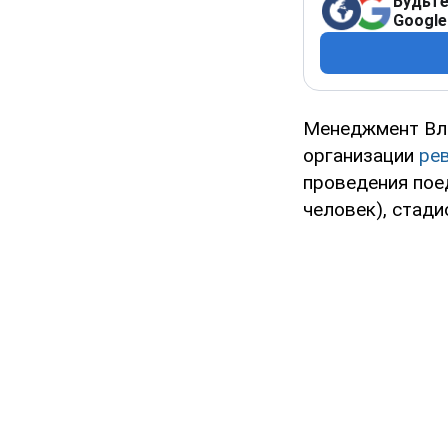
Будьте
Google
Менеджмент Вла
организации
ре
проведения пое
человек), стади