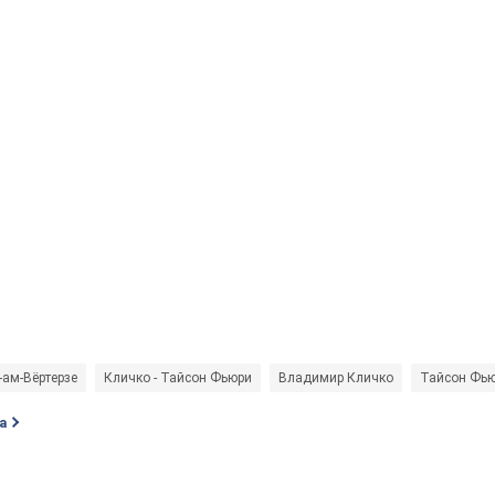
-ам-Вёртерзе
Кличко - Тайсон Фьюри
Владимир Кличко
Тайсон Фь
а