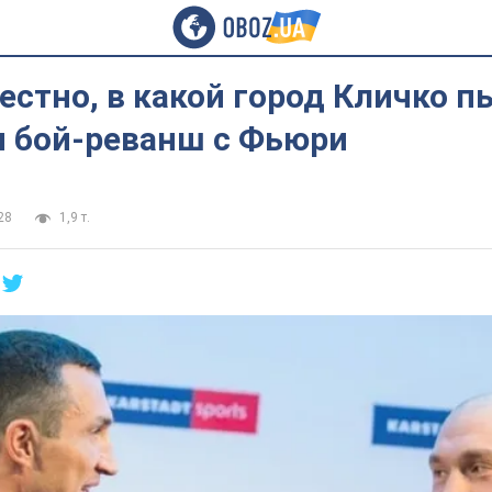
естно, в какой город Кличко п
и бой-реванш с Фьюри
28
1,9 т.