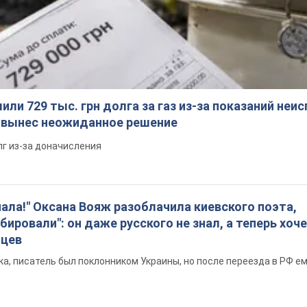
ли 729 тыс. грн долга за газ из-за показаний неи
я вынес неожиданное решение
лг из-за доначисления
пала!" Оксана Вояж разоблачила киевского поэта,
бировали": он даже русского не знал, а теперь хоч
нцев
а, писатель был поклонником Украины, но после переезда в РФ е