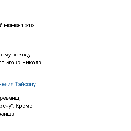
й момент это
тому поводу
nt Group Никола
жения Тайсону
-реванш,
рену". Кроме
ванша.