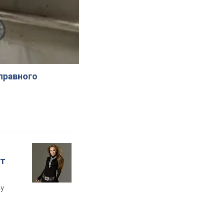
справного
ет
му