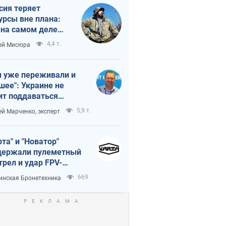
сия теряет
урсы вне плана:
 на самом деле
тует темп войны
4,4 т.
ей Мисюра
 уже переживали и
шее": Украине не
ит поддаваться
аянию из-за
5,9 т.
ей Марченко, эксперт
етного террора
рта" и "Новатор"
ержали пулеметный
трел и удар FPV-
на, сохранив жизнь
669
инская Бронетехника
церу ВСУ