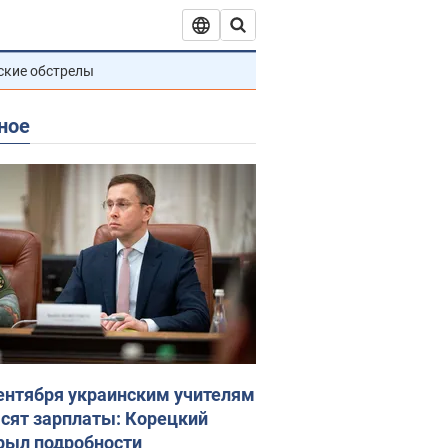
ские обстрелы
ное
сентября украинским учителям
сят зарплаты: Корецкий
рыл подробности