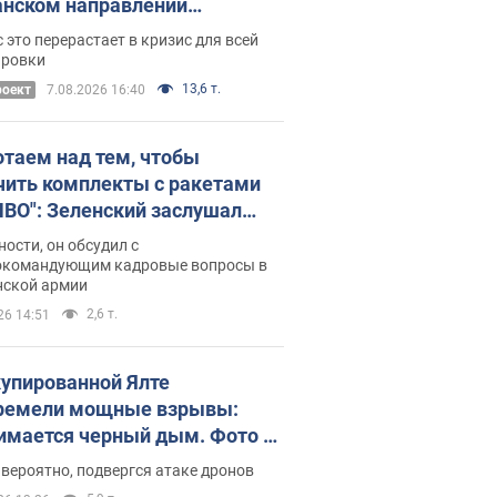
нском направлении
ический дискомфорт: как это
 это перерастает в кризис для всей
ось
ировки
13,6 т.
роект
7.08.2026 16:40
отаем над тем, чтобы
чить комплекты с ракетами
ПВО": Зеленский заслушал
ад Драпатого и объявил о
ности, он обсудил с
х мерах
окомандующим кадровые вопросы в
нской армии
2,6 т.
26 14:51
купированной Ялте
ремели мощные взрывы:
имается черный дым. Фото и
о
 вероятно, подвергся атаке дронов