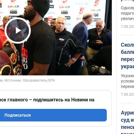
Однов
педаг
увелич
7.08.20
Play Video
Скол
балл
пере
укра
июле
Украи
назв
услови
перех
7.08.20
рсе главного – подпишитесь на Новини на
Аури
Подписаться
суд 
пенс