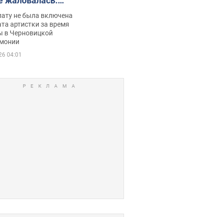
е жаловалась:
ько получала
лату не была включена
ца
та артистки за время
ы в Черновицкой
монии
26 04:01