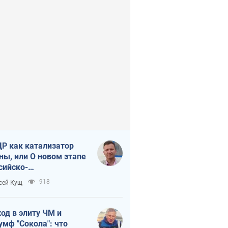
Р как катализатор
ны, или О новом этапе
сийско-
ерокорейского союза
918
сей Кущ
од в элиту ЧМ и
умф "Сокола": что