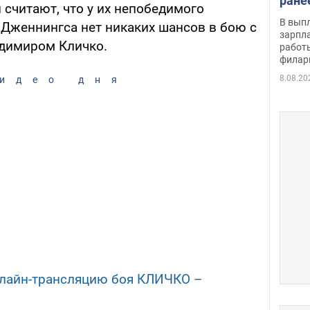
ране
считают, что у их непобедимого
скол
В вып
 Дженнингса нет никаких шансов в бою с
певи
зарпла
димиром Кличко.
работ
филар
8.08.20
идео дня
лайн-трансляцию боя КЛИЧКО –