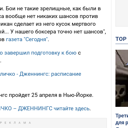
. Бои не такие зрелищные, как были в
са вообще нет никаких шансов против
икан сделает из него кусок мертвого
й... У нашего боксера точно нет шансов",
TO
тов
газета "Сегодня"
.
о завершил подготовку к бою
с
.
Кличко - Дженнингс: расписание
гс пройдет 25 апреля в Нью-Йорке.
ЛИЧКО – ДЖЕННИНГС читайте здесь
.
Трет
для 