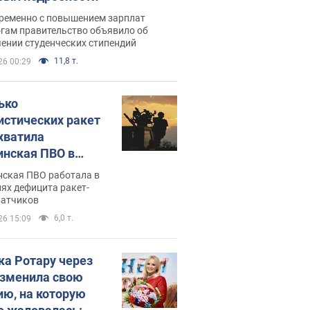
ременно с повышением зарплат
огам правительство объявило об
ении студенческих стипендий
11,8 т.
26 00:29
ько
истических ракет
хватила
инская ПВО в
: в Минобороны
нская ПВО работала в
али цифру
ях дефицита ракет-
ватчиков
6,0 т.
26 15:09
ка Ротару через
изменила свою
ию, на которую