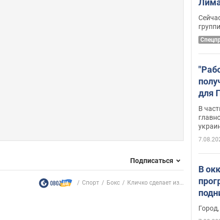
Лима
крит
Сейчас
удал
групп
Спецп
"Раб
полу
для 
докл
В част
новы
главн
украи
7.08.20
Подписаться
В ок
прог
Спорт
Бокс
Кличко сделает из...
подн
виде
Город,