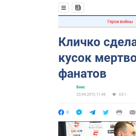
Герои войны
Кличко сдел
кусок мертво
фанатов
Бокс
23.04.2015 11:49
3,5 т.
0