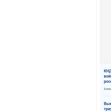
КНД
вой
рос
сев
Алек
Вых
три