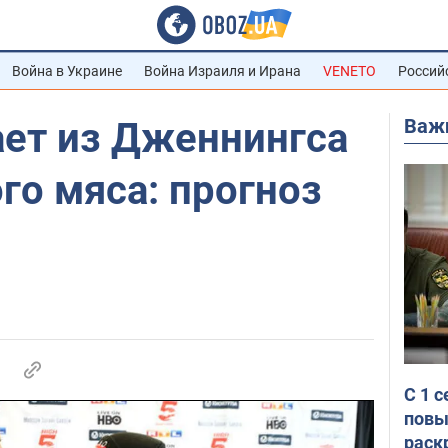
Война в Украине
Война Израиля и Ирана
VENETO
Россий
Важ
ает из Дженнингса
го мяса: прогноз
С 1 
повы
раск