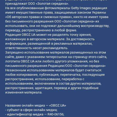
принадлежат ООО «Золотая середина».
На все опубликованные фотоматериалы Getty Images редакция
имеет имущественные права, защищаемые законом Украины
«Об авторских правах и смежных правах», никто не имеет права
без письменного разрешения ООО «Золотая середина» их
использовать, они не подлежат дальнейшему воспроизводству,
переводу, распространению в любой форме.
Редакция OBOZ.UA может не разделять точку зрения,
изложенную в авторском материале. За достоверность
информации, размещенной в рекламных материалах,
ответственность несет рекламодатель.
Запрещено использование материалов размещенных на этом
сайте, даже с указанием гиперссылки на страницу этого сайта,
логотипа OBOZ.UA или любого другого упоминания, но без
письменного разрешения Редакции/ООО «Золотая середина»
Незаконным использованием материалов будет считаться:
любое копирование, публикация, перепечатка, последующее
распространение, использование, переработка с
использованием, включением в состав других материалов,
распространение, адаптация, перевод и другие подобные
изменения материала.
Название онлайн медиа — «OBOZ.UA»
- субъект в сфере онлайн медиа;
- идентификатор медиа — R40-06156;