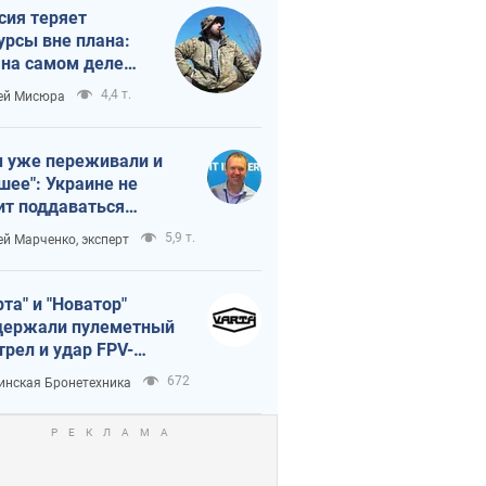
сия теряет
урсы вне плана:
 на самом деле
тует темп войны
4,4 т.
ей Мисюра
 уже переживали и
шее": Украине не
ит поддаваться
аянию из-за
5,9 т.
ей Марченко, эксперт
етного террора
рта" и "Новатор"
ержали пулеметный
трел и удар FPV-
на, сохранив жизнь
672
инская Бронетехника
церу ВСУ