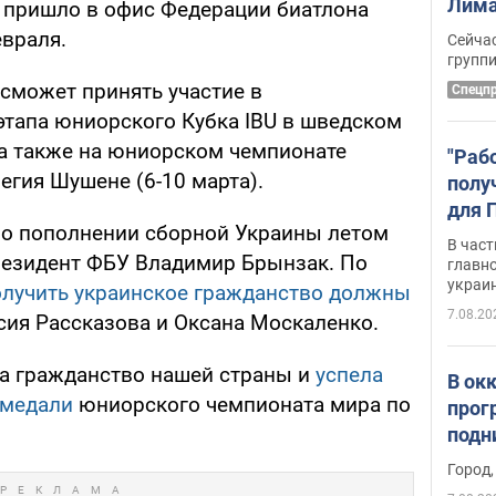
Лима
 пришло в офис Федерации биатлона
крит
евраля.
Сейчас
удал
групп
 сможет принять участие в
Спецп
этапа юниорского Кубка IBU в шведском
 а также на юниорском чемпионате
"Раб
гия Шушене (6-10 марта).
полу
для 
, о пополнении сборной Украины летом
докл
В част
резидент ФБУ Владимир Брынзак. По
новы
главн
украи
олучить украинское гражданство должны
7.08.20
сия Рассказова и Оксана Москаленко.
а гражданство нашей страны и
успела
В ок
 медали
юниорского чемпионата мира по
прог
подн
виде
Город,