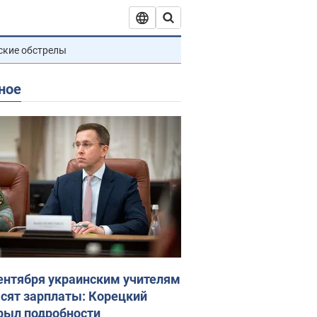
ские обстрелы
ное
сентября украинским учителям
сят зарплаты: Корецкий
рыл подробности