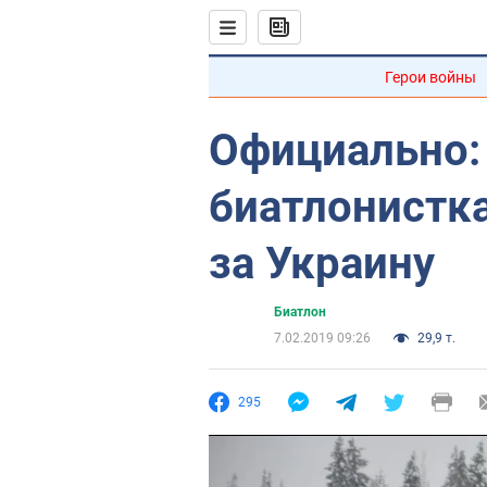
Герои войны
Официально:
биатлонистка
за Украину
Биатлон
7.02.2019 09:26
29,9 т.
295