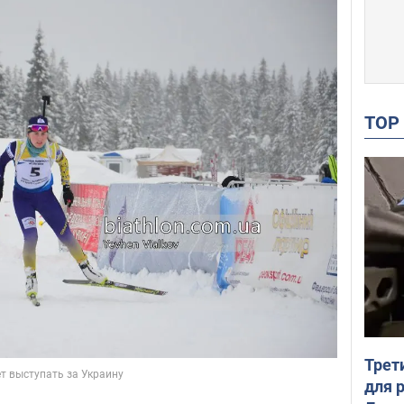
TO
Трет
для 