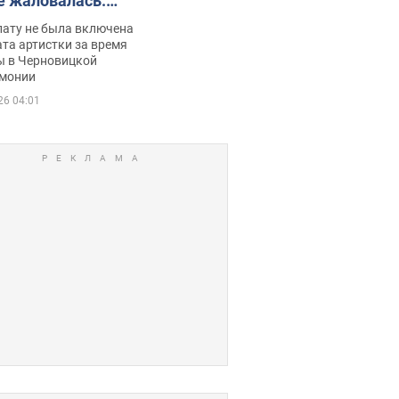
е жаловалась:
ько получала
лату не была включена
ца
та артистки за время
ы в Черновицкой
монии
26 04:01