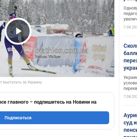
Однов
педаг
увелич
7.08.20
Play Video
Скол
балл
пере
укра
июле
Украи
назв
услови
перех
7.08.20
рсе главного – подпишитесь на Новини на
Аури
Подписаться
суд 
пенс