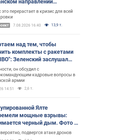
нском направлении
ический дискомфорт: как это
 это перерастает в кризис для всей
ось
ировки
13,9 т.
роект
7.08.2026 16:40
отаем над тем, чтобы
чить комплекты с ракетами
ПВО": Зеленский заслушал
ад Драпатого и объявил о
ности, он обсудил с
х мерах
окомандующим кадровые вопросы в
нской армии
2,6 т.
26 14:51
купированной Ялте
ремели мощные взрывы:
имается черный дым. Фото и
о
 вероятно, подвергся атаке дронов