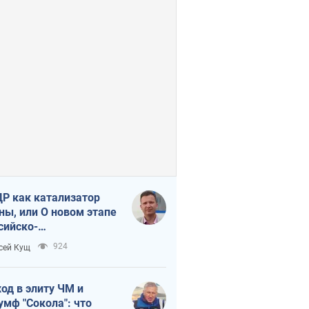
Р как катализатор
ны, или О новом этапе
сийско-
ерокорейского союза
924
сей Кущ
од в элиту ЧМ и
умф "Сокола": что