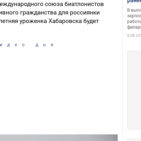
ране
еждународного союза биатлонистов
скол
В вып
тивного гражданства для россиянки
певи
зарпла
летняя уроженка Хабаровска будет
работ
филар
8.08.20
идео дня