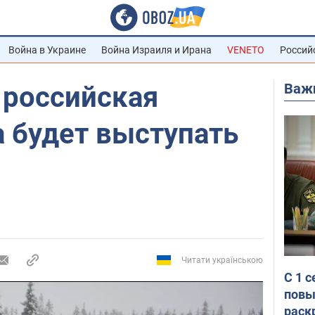
Война в Украине
Война Израиля и Ирана
VENETO
Россий
Важ
 российская
 будет выступать
Читати українською
С 1 
повы
раск