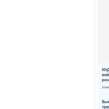
КНД
вой
рос
сев
Алек
Вых
три