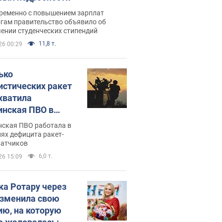
ременно с повышением зарплат
огам правительство объявило об
ении студенческих стипендий
11,8 т.
26 00:29
ько
истических ракет
хватила
инская ПВО в
: в Минобороны
нская ПВО работала в
али цифру
ях дефицита ракет-
ватчиков
6,0 т.
26 15:09
ка Ротару через
изменила свою
ию, на которую