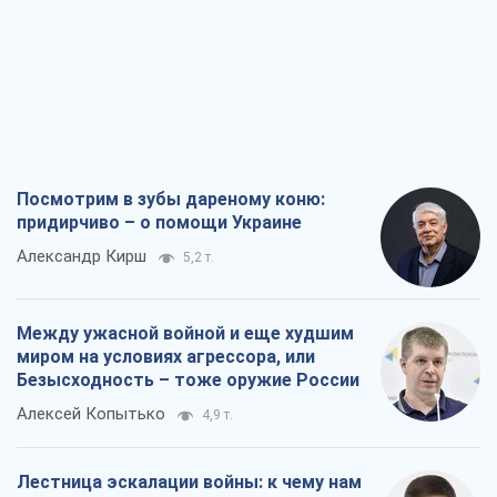
придирчиво – о помощи Украине
Александр Кирш
5,2 т.
Между ужасной войной и еще худшим
миром на условиях агрессора, или
Безысходность – тоже оружие России
Алексей Копытько
4,9 т.
Лестница эскалации войны: к чему нам
нужно готовиться
Андрей Шевчишин
5,9 т.
"Когда хочется мести": почему
стратегия Украины должна оставаться
другой
Серж Марко
6,4 т.