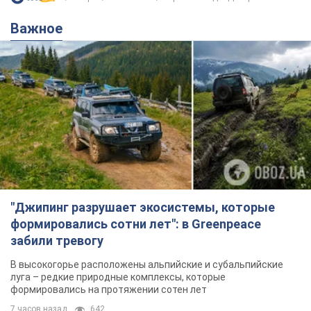
"Джипинг разрушает экосистемы, которые
формировались сотни лет": в Greenpeace
забили тревогу
В высокогорье расположены альпийские и субальпийские
луга – редкие природные комплексы, которые
формировались на протяжении сотен лет
7 часов назад
642
Жара в Украине пойдет на спад,
ожидаются грозы: синоптики дали
прогноз, когда стоит ожидать
изменения погоды
Совсем скоро жара постепенно отступит
5.08.2026 14:59
6,7 т.