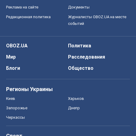
Блоги
Общество
Регионы Украины
Киев
Харьков
Запорожье
Днепр
Черкассы
Спорт
Футбол
Баскетбол
Хоккей
Бокс
Формула-1
Моя школа
ГДЗ
Учебники