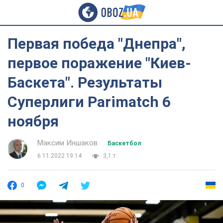
Первая победа "Днепра",
первое поражение "Киев-
Баскета". Результаты
Суперлиги Parimatch 6
ноября
Максим Иншаков
Баскетбол
6.11.2022 19:14
3,1 т.
0