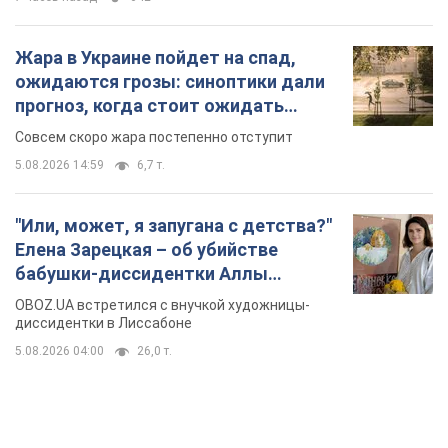
"Или, может, я запугана с детства?"
Елена Зарецкая – об убийстве
бабушки-диссидентки Аллы
Горской, критике сына Стуса и
OBOZ.UA встретился с внучкой художницы-
бегстве в Португалию с пятью
диссидентки в Лиссабоне
детьми
5.08.2026 04:00
26,0 т.