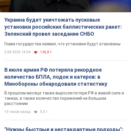
В июле армия РФ потеряла рекордное
количество БПЛА, лодок и катеров: в
Минобороны обнародовали статистику
В прошлом месяце также выросли потери РФ в живой силе и
танках, а также количество поражений на большом
расстоянии
10 часов назад
5,0 т.
"Нужны быстрые и нестандартные подходы":
Корецкий пообещал предоставить бизнесу
приоритетный доступ к имеющимся
складским помещениям
Так или иначе, бизнес после обстрелов получит поддержку
6 часов назад
1,3 т.