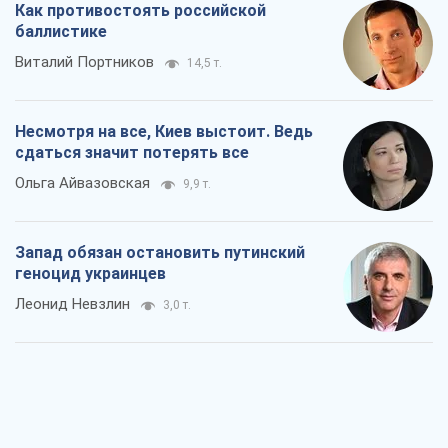
Запад обязан остановить путинский
геноцид украинцев
Леонид Невзлин
3,0 т.
Посмотрим в зубы дареному коню: