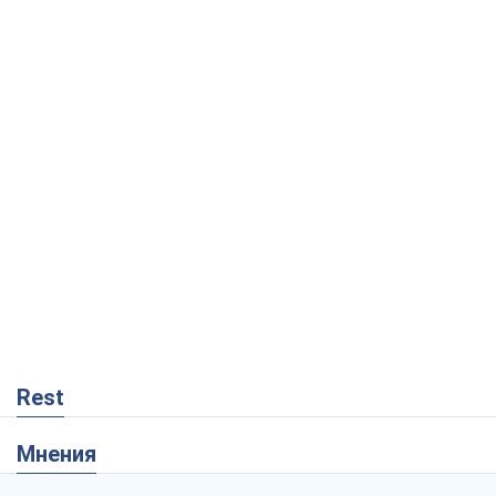
Rest
Мнения
Как противостоять российской
баллистике
Виталий Портников
14,5 т.
Несмотря на все, Киев выстоит. Ведь
сдаться значит потерять все
Ольга Айвазовская
9,9 т.