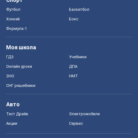
Онлайн уроки
ДПА
ЗНО
НМТ
СНГ решебники
Авто
Тест Драйв
Электромобили
Акции
Сервис
Food Oboz
Рецепты
Напитки
Диеты
Экономика
Рынки и компании
Mакроэкономика