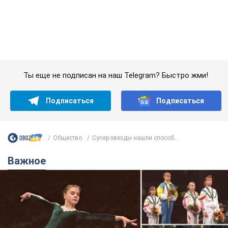
Подписаться
Подписаться
Общество
Супер-звезды нашли способ...
Важное
Украинская гимнастка поразила президента
США и впервые услышала "Слава Украине"! Как
сложилась судьба Подкопаевой, которая 30
лет назад завоевала "золото" Олимпиады