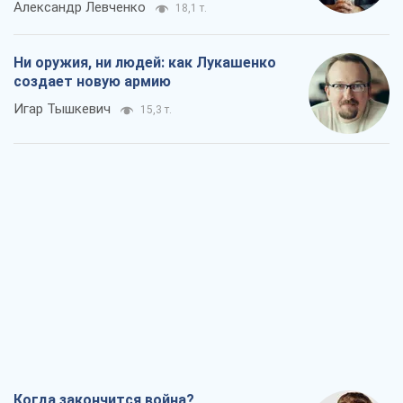
Когда закончится война?
Юрий Христензен
10,6 т.
Украина вступила в состояние
экономического кризиса. Есть ли свет
в конце туннеля?
Вадим Денисенко
8,5 т.