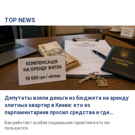
Депутаты взяли деньги из бюджета на аренду
элитных квартир в Киеве: кто из
парламентариев просил средства и где
поселился
Как работает особая социальная гарантия и кто ею
пользуется
2 часа назад
29,1 т.
Российская армия совершила массированную
атаку на Одессу: горела историческая часть
города, есть пострадавшие. Фото и видео
Для террора враг применил ракеты и дроны
час назад
20,1 т.