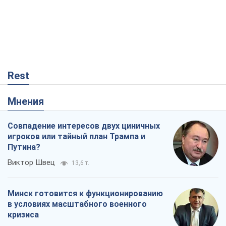
Мнения
Совпадение интересов двух циничных
игроков или тайный план Трампа и
Путина?
Виктор Швец
13,6 т.
Минск готовится к функционированию
в условиях масштабного военного
кризиса
Александр Левченко
18,1 т.
Ни оружия, ни людей: как Лукашенко
создает новую армию
Игар Тышкевич
15,3 т.