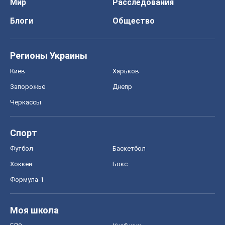
Черкассы
Спорт
Футбол
Баскетбол
Хоккей
Бокс
Формула-1
Моя школа
ГДЗ
Учебники
Онлайн уроки
ДПА
ЗНО
НМТ
СНГ решебники
Авто
Тест Драйв
Электромобили