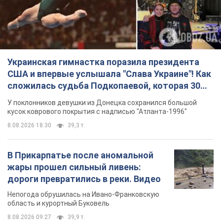
У поклонников девушки из Донецка сохранился большой
кусок коврового покрытия с надписью "Атланта-1996"
8.08.2026 18:30
39,3 т.
В Прикарпатье после аномальной
жары прошел сильный ливень:
дороги превратились в реки. Видео
Непогода обрушилась на Ивано-Франковскую
область и курортный Буковель
8.08.2026 09:27
39,9 т.
Женщине начислили 729 тыс. грн
долга за газ из-за показаний
неисправного счетчика: судья
вынес неожиданное решение
Нужно ли платить долг из-за доначисления
8.08.2026 14:43
32,4 т.