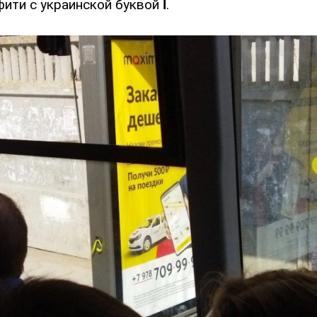
фити с украинской буквой
Ї
.