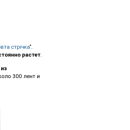
вта стрічка
".
стоянно растет
.
 из
коло 300 лент и