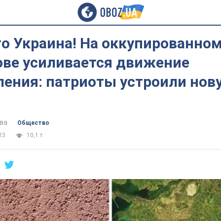
о Украина! На оккупированно
ове усиливается движение
ления: патриоты устроили нов
ва
Общество
23
10,1 т.