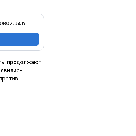
 OBOZ.UA в
ты продолжают
оявились
 против