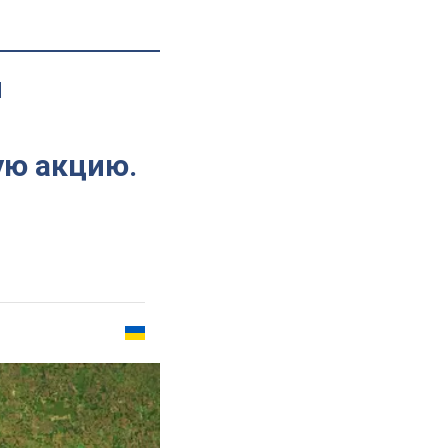
м
ую акцию.