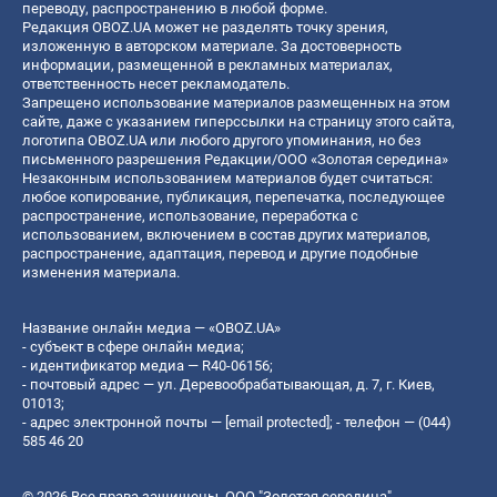
переводу, распространению в любой форме.
Редакция OBOZ.UA может не разделять точку зрения,
изложенную в авторском материале. За достоверность
информации, размещенной в рекламных материалах,
ответственность несет рекламодатель.
Запрещено использование материалов размещенных на этом
сайте, даже с указанием гиперссылки на страницу этого сайта,
логотипа OBOZ.UA или любого другого упоминания, но без
письменного разрешения Редакции/ООО «Золотая середина»
Незаконным использованием материалов будет считаться:
любое копирование, публикация, перепечатка, последующее
распространение, использование, переработка с
использованием, включением в состав других материалов,
распространение, адаптация, перевод и другие подобные
изменения материала.
Название онлайн медиа — «OBOZ.UA»
- субъект в сфере онлайн медиа;
- идентификатор медиа — R40-06156;
- почтовый адрес — ул. Деревообрабатывающая, д. 7, г. Киев,
01013;
- адрес электронной почты —
[email protected]
; - телефон — (044)
585 46 20
© 2026 Все права защищены, ООО "Золотая середина".