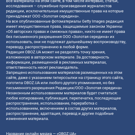
Все материалы на этом сайте, в том числе интервью, статьи,
исследования – служебные произведения журналистов
редакции, исключительные имущественные права на которые
принадлежат ООО «Золотая середина».
На все опубликованные фотоматериалы Getty Images редакция
имеет имущественные права, защищаемые законом Украины
«Об авторских правах и смежных правах», никто не имеет права
без письменного разрешения ООО «Золотая середина» их
использовать, они не подлежат дальнейшему воспроизводству,
переводу, распространению в любой форме.
Редакция OBOZ.UA может не разделять точку зрения,
изложенную в авторском материале. За достоверность
информации, размещенной в рекламных материалах,
ответственность несет рекламодатель.
Запрещено использование материалов размещенных на этом
сайте, даже с указанием гиперссылки на страницу этого сайта,
логотипа OBOZ.UA или любого другого упоминания, но без
письменного разрешения Редакции/ООО «Золотая середина»
Незаконным использованием материалов будет считаться:
любое копирование, публикация, перепечатка, последующее
распространение, использование, переработка с
использованием, включением в состав других материалов,
распространение, адаптация, перевод и другие подобные
изменения материала.
Название онлайн медиа — «OBOZ.UA»