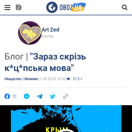
Art Zed
Блогер
Блог |
"Зараз скрізь
к*ц*пська мова"
Общество / Мнения
21.09.2018 10:32
37,5 т.
23