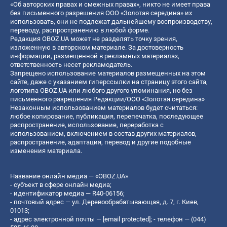
«Об авторских правах и смежных правах», никто не имеет права
без письменного разрешения ООО «Золотая середина» их
использовать, они не подлежат дальнейшему воспроизводству,
переводу, распространению в любой форме.
Редакция OBOZ.UA может не разделять точку зрения,
изложенную в авторском материале. За достоверность
информации, размещенной в рекламных материалах,
ответственность несет рекламодатель.
Запрещено использование материалов размещенных на этом
сайте, даже с указанием гиперссылки на страницу этого сайта,
логотипа OBOZ.UA или любого другого упоминания, но без
письменного разрешения Редакции/ООО «Золотая середина»
Незаконным использованием материалов будет считаться:
любое копирование, публикация, перепечатка, последующее
распространение, использование, переработка с
использованием, включением в состав других материалов,
распространение, адаптация, перевод и другие подобные
изменения материала.
Название онлайн медиа — «OBOZ.UA»
- субъект в сфере онлайн медиа;
- идентификатор медиа — R40-06156;
- почтовый адрес — ул. Деревообрабатывающая, д. 7, г. Киев,
01013;
- адрес электронной почты —
[email protected]
; - телефон — (044)