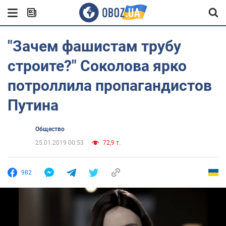
"Зачем фашистам трубу
строите?" Соколова ярко
потроллила пропагандистов
Путина
Общество
25.01.2019 00:53
72,9 т.
982