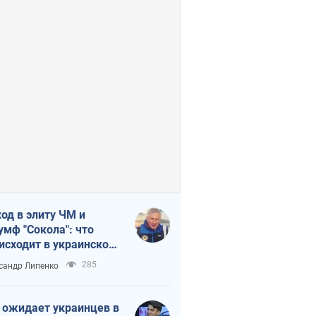
од в элиту ЧМ и
умф "Сокола": что
исходит в украинском
кее
285
сандр Липенко
 ожидает украинцев в