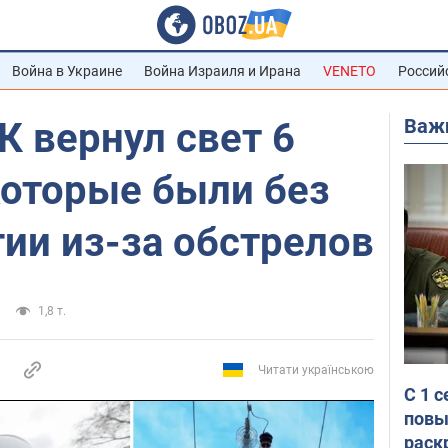
Война в Украине
Война Израиля и Ирана
VENETO
Россий
Важ
К вернул свет 6
которые были без
ии из-за обстрелов
1,8 т.
Читати українською
С 1 
повы
раск