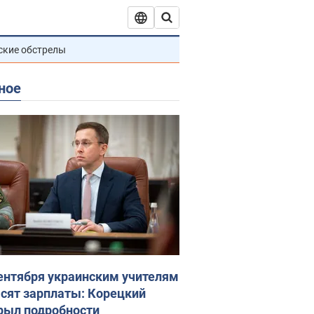
ские обстрелы
ное
сентября украинским учителям
сят зарплаты: Корецкий
рыл подробности