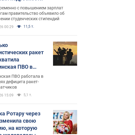
ременно с повышением зарплат
огам правительство объявило об
ении студенческих стипендий
11,5 т.
26 00:29
ько
истических ракет
хватила
инская ПВО в
: в Минобороны
нская ПВО работала в
али цифру
ях дефицита ракет-
ватчиков
5,1 т.
26 15:09
ка Ротару через
изменила свою
ию, на которую