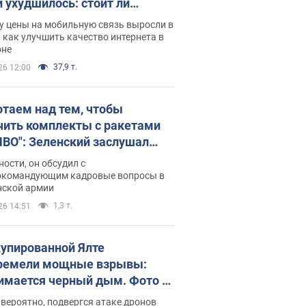
и ухудшилось: стоит ли
ваться на цены
у цены на мобильную связь выросли в
 как улучшить качество интернета в
оне
37,9 т.
26 12:00
отаем над тем, чтобы
чить комплекты с ракетами
ПВО": Зеленский заслушал
ад Драпатого и объявил о
ности, он обсудил с
х мерах
окомандующим кадровые вопросы в
нской армии
1,3 т.
26 14:51
купированной Ялте
ремели мощные взрывы:
имается черный дым. Фото и
о
 вероятно, подвергся атаке дронов