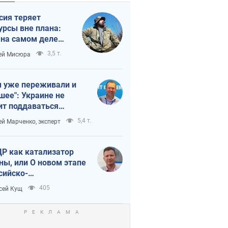
сия теряет
урсы вне плана:
 на самом деле
тует темп войны
3,5 т.
ей Мисюра
 уже переживали и
шее": Украине не
ит поддаваться
аянию из-за
5,4 т.
ей Марченко, эксперт
етного террора
Р как катализатор
ны, или О новом этапе
сийско-
ерокорейского союза
405
сей Кущ