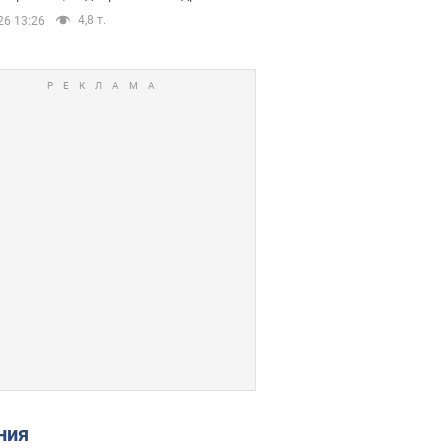
4,8 т.
26 13:26
ения