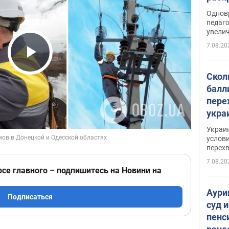
Однов
педаг
увелич
7.08.20
Play Video
Скол
балл
пере
укра
июле
Украи
назв
услови
перех
7.08.20
рсе главного – подпишитесь на Новини на
Аури
Подписаться
суд 
пенс