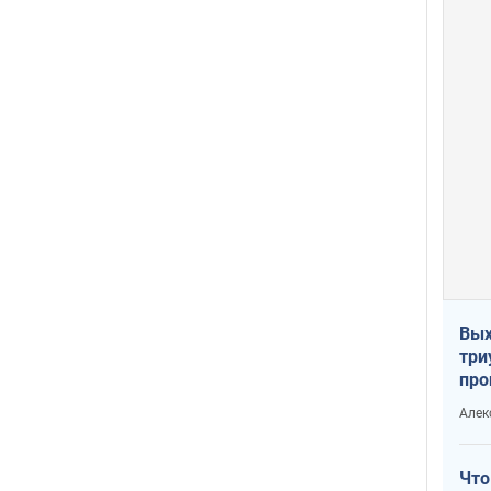
Вых
три
про
хок
Алек
Что