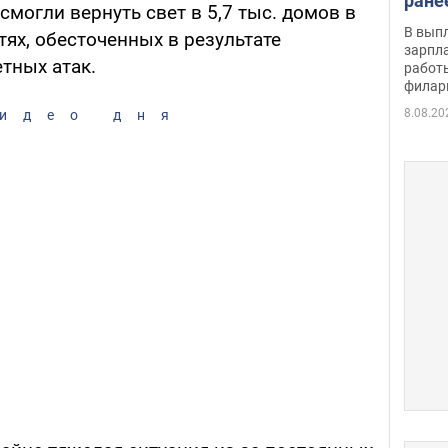
ране
смогли вернуть свет в 5,7 тыс. домов в
скол
В вып
ях, обесточенных в результате
певи
зарпла
тных атак.
работ
филар
8.08.20
идео дня