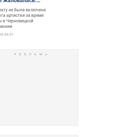
е жаловалась:
ько получала
лату не была включена
ца
та артистки за время
ы в Черновицкой
монии
26 04:01