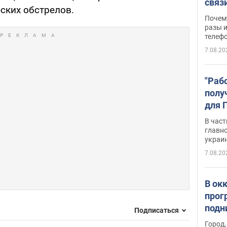
связ
ских обстрелов.
жало
Почем
разы и
телеф
7.08.20
"Раб
полу
для 
докл
В част
новы
главн
украи
7.08.20
В ок
прог
подн
Подписаться
виде
Город,