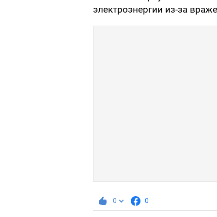
электроэнергии из-за враже
0
0