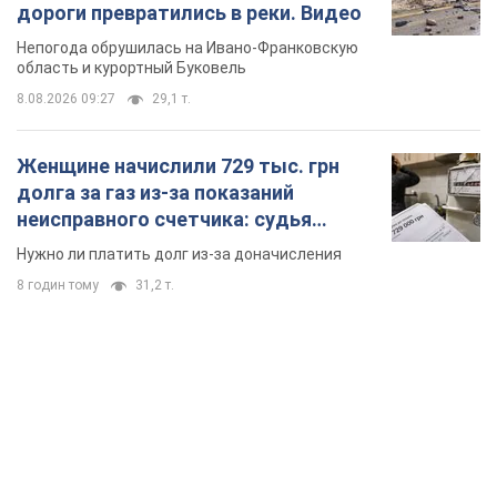
дороги превратились в реки. Видео
Непогода обрушилась на Ивано-Франковскую
область и курортный Буковель
8.08.2026 09:27
29,1 т.
Женщине начислили 729 тыс. грн
долга за газ из-за показаний
неисправного счетчика: судья
вынес неожиданное решение
Нужно ли платить долг из-за доначисления
8 годин тому
31,2 т.