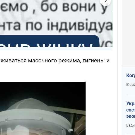
живаться масочного режима, гигиены и
Ког
Юрий
Укр
сос
эко
Ест
Вади
тун