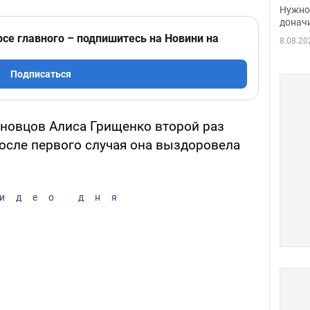
судь
Нужно 
неож
донач
рсе главного – подпишитесь на Новини на
8.08.20
Подписаться
новцов Алиса Грищенко второй раз
После первого случая она выздоровела
идео дня