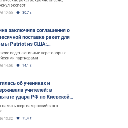
ркнул эксперт
30,7 т.
26 12:00
ина заключила соглашения о
есячной поставке ракет для
емы Patriot из США:
нский раскрыл подробности
акже ведет активные переговоры с
ейскими партнерами
14,1 т.
26 14:08
тилась об учениках и
ерживала учителей: в
льтате удара РФ по Киевской
сти погибли директор
я память жертвам российского
ского лицея, её муж и внук
ра
15,4 т.
26 13:32