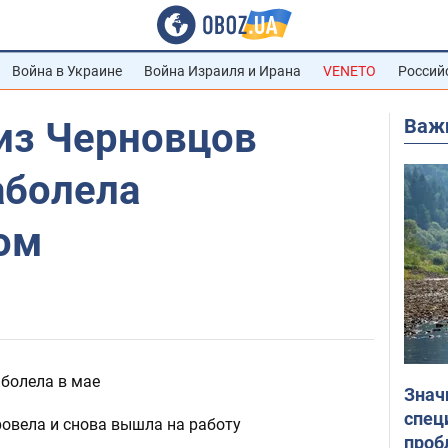
Война в Украине
Война Израиля и Ирана
VENETO
Россий
Важ
 из Черновцов
аболела
ом
болела в мае
Знач
спец
овела и снова вышла на работу
проб