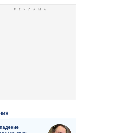
ения
падение