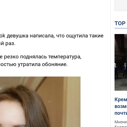
TO
ok девушка написала, что ощутила такие
й раз.
ее резко поднялась температура,
ностью утратила обоняние.
Крем
возм
почт
Укра
Мнение
баллис