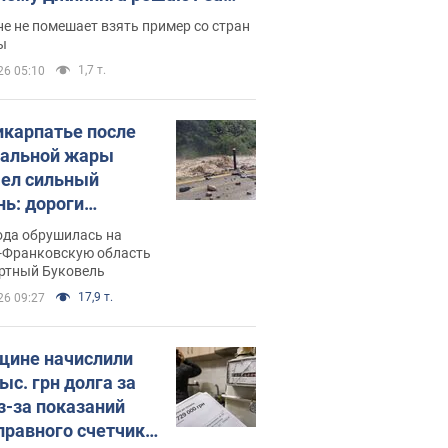
ицей
е не помешает взять пример со стран
ы
1,7 т.
26 05:10
икарпатье после
альной жары
ел сильный
нь: дороги
ратились в реки.
ода обрушилась на
о
-Франковскую область
ортный Буковель
17,9 т.
26 09:27
ине начислили
ыс. грн долга за
из-за показаний
правного счетчика: