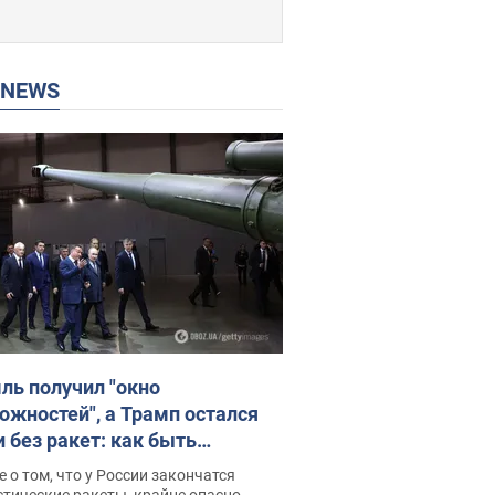
P NEWS
ль получил "окно
ожностей", а Трамп остался
и без ракет: как быть
ине? Интервью с Мельником
 о том, что у России закончатся
тические ракеты, крайне опасно,