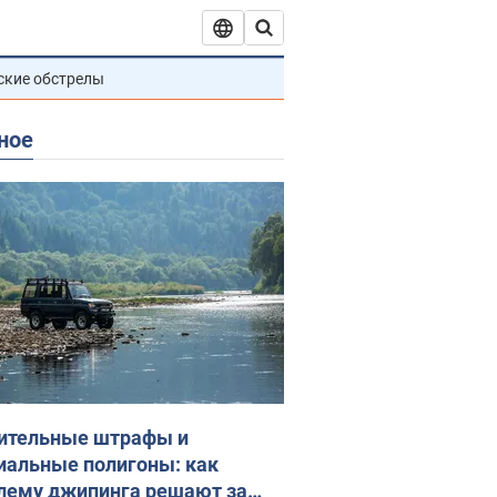
ские обстрелы
ное
ительные штрафы и
иальные полигоны: как
лему джипинга решают за