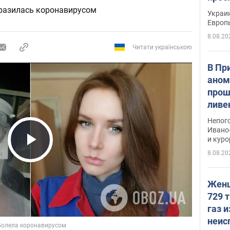
гран
аразилась коронавирусом
Украин
Европ
8.08.20
Читати українською
В Пр
аном
прош
ливе
прев
Непог
Виде
Ивано
и кур
Play Video
8.08.20
Женщ
729 т
газ 
неис