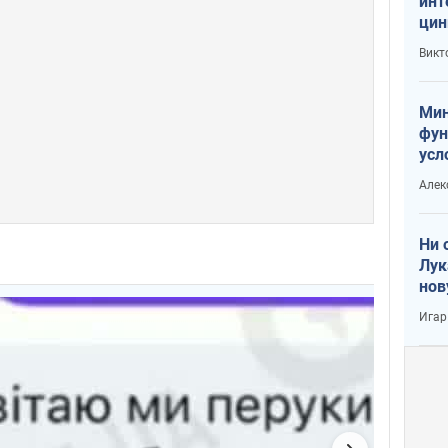
инт
цин
или
Викт
Тра
Мин
фун
усл
вое
Алек
Ни 
Лук
нов
Игар