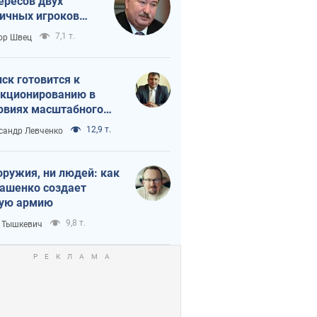
ересов двух
ичных игроков
 тайный план
7,1 т.
ор Швец
мпа и Путина?
ск готовится к
кционированию в
овиях масштабного
нного кризиса
12,9 т.
сандр Левченко
оружия, ни людей: как
ашенко создает
ую армию
9,8 т.
 Тышкевич