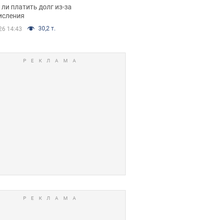
я вынес
ли платить долг из-за
иданное решение
исления
30,2 т.
26 14:43