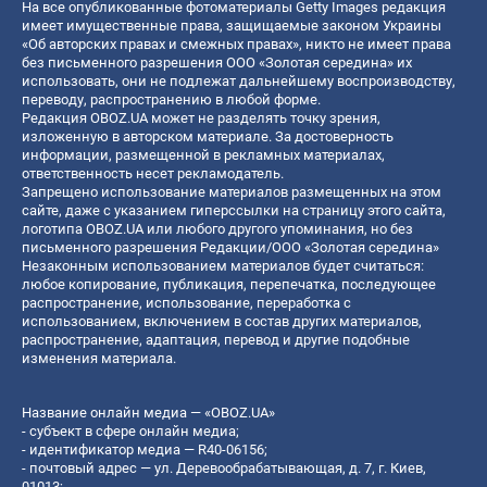
На все опубликованные фотоматериалы Getty Images редакция
имеет имущественные права, защищаемые законом Украины
«Об авторских правах и смежных правах», никто не имеет права
без письменного разрешения ООО «Золотая середина» их
использовать, они не подлежат дальнейшему воспроизводству,
переводу, распространению в любой форме.
Редакция OBOZ.UA может не разделять точку зрения,
изложенную в авторском материале. За достоверность
информации, размещенной в рекламных материалах,
ответственность несет рекламодатель.
Запрещено использование материалов размещенных на этом
сайте, даже с указанием гиперссылки на страницу этого сайта,
логотипа OBOZ.UA или любого другого упоминания, но без
письменного разрешения Редакции/ООО «Золотая середина»
Незаконным использованием материалов будет считаться:
любое копирование, публикация, перепечатка, последующее
распространение, использование, переработка с
использованием, включением в состав других материалов,
распространение, адаптация, перевод и другие подобные
изменения материала.
Название онлайн медиа — «OBOZ.UA»
- субъект в сфере онлайн медиа;
- идентификатор медиа — R40-06156;
- почтовый адрес — ул. Деревообрабатывающая, д. 7, г. Киев,
01013;