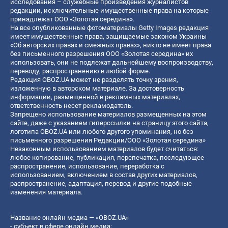
исследования – служебные произведения журналистов
редакции, исключительные имущественные права на которые
принадлежат ООО «Золотая середина».
На все опубликованные фотоматериалы Getty Images редакция
имеет имущественные права, защищаемые законом Украины
«Об авторских правах и смежных правах», никто не имеет права
без письменного разрешения ООО «Золотая середина» их
использовать, они не подлежат дальнейшему воспроизводству,
переводу, распространению в любой форме.
Редакция OBOZ.UA может не разделять точку зрения,
изложенную в авторском материале. За достоверность
информации, размещенной в рекламных материалах,
ответственность несет рекламодатель.
Запрещено использование материалов размещенных на этом
сайте, даже с указанием гиперссылки на страницу этого сайта,
логотипа OBOZ.UA или любого другого упоминания, но без
письменного разрешения Редакции/ООО «Золотая середина»
Незаконным использованием материалов будет считаться:
любое копирование, публикация, перепечатка, последующее
распространение, использование, переработка с
использованием, включением в состав других материалов,
распространение, адаптация, перевод и другие подобные
изменения материала.
Название онлайн медиа — «OBOZ.UA»
- субъект в сфере онлайн медиа;