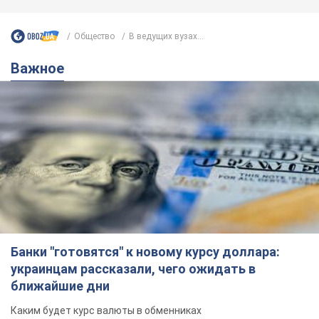
Банки "готовятся" к новому курсу доллара:
украинцам рассказали, чего ожидать в
ближайшие дни
Каким будет курс валюты в обменниках
10 часов назад
149,2 т.
Украинцам обещают по 850 грн от
мобильных операторов: что не так с
этими сообщениями
Как не попасть в ловушку мошенников
6.08.2026 21:02
13,6 т.
Самый дорогой футболист
"Динамо" забил "Карабаху" уже на
10-й минуте матча. Видео