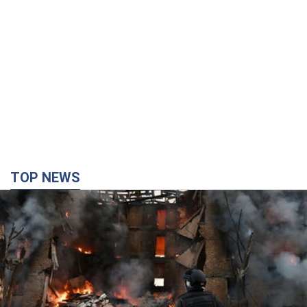
Кремль "сжигает" последние запасы
баллистики в Украине: что будет далее?
Интервью с Шарпом
В июле страна-агрессор установила "рекорд" по количеству
запущенных по Украине баллистических ракет
2 часа назад
23,7 т.
В Екатеринбурге атакован склад Wildberries:
есть попадания, поднялся дым. Фото и видео
Россиянам не помогла даже работа ПВО