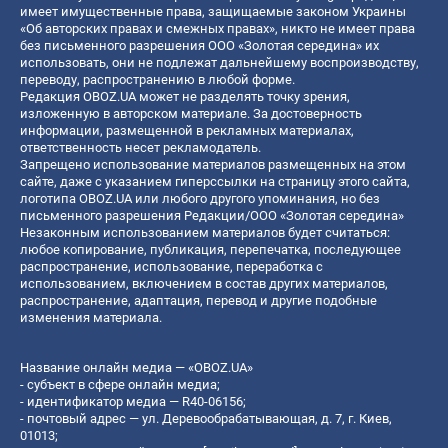
имеет имущественные права, защищаемые законом Украины
«Об авторских правах и смежных правах», никто не имеет права
без письменного разрешения ООО «Золотая середина» их
использовать, они не подлежат дальнейшему воспроизводству,
переводу, распространению в любой форме.
Редакция OBOZ.UA может не разделять точку зрения,
изложенную в авторском материале. За достоверность
информации, размещенной в рекламных материалах,
ответственность несет рекламодатель.
Запрещено использование материалов размещенных на этом
сайте, даже с указанием гиперссылки на страницу этого сайта,
логотипа OBOZ.UA или любого другого упоминания, но без
письменного разрешения Редакции/ООО «Золотая середина»
Незаконным использованием материалов будет считаться:
любое копирование, публикация, перепечатка, последующее
распространение, использование, переработка с
использованием, включением в состав других материалов,
распространение, адаптация, перевод и другие подобные
изменения материала.
Название онлайн медиа — «OBOZ.UA»
- субъект в сфере онлайн медиа;
- идентификатор медиа — R40-06156;
- почтовый адрес — ул. Деревообрабатывающая, д. 7, г. Киев,
01013;