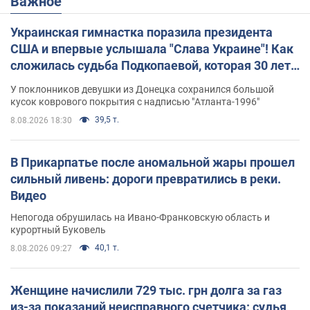
Важное
Украинская гимнастка поразила президента
США и впервые услышала "Слава Украине"! Как
сложилась судьба Подкопаевой, которая 30 лет
назад завоевала "золото" Олимпиады
У поклонников девушки из Донецка сохранился большой
кусок коврового покрытия с надписью "Атланта-1996"
39,5 т.
8.08.2026 18:30
В Прикарпатье после аномальной жары прошел
сильный ливень: дороги превратились в реки.
Видео
Непогода обрушилась на Ивано-Франковскую область и
курортный Буковель
40,1 т.
8.08.2026 09:27
Женщине начислили 729 тыс. грн долга за газ
из-за показаний неисправного счетчика: судья