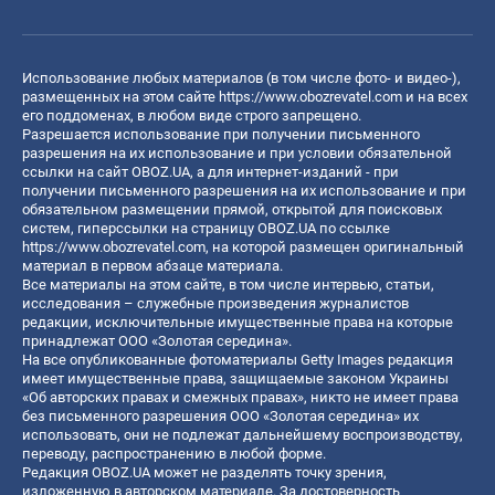
Использование любых материалов (в том числе фото- и видео-),
размещенных на этом сайте
https://www.obozrevatel.com
и на всех
его поддоменах, в любом виде строго запрещено.
Разрешается использование при получении письменного
разрешения на их использование и при условии обязательной
ссылки на сайт OBOZ.UA, а для интернет-изданий - при
получении письменного разрешения на их использование и при
обязательном размещении прямой, открытой для поисковых
систем, гиперссылки на страницу OBOZ.UA по ссылке
https://www.obozrevatel.com
, на которой размещен оригинальный
материал в первом абзаце материала.
Все материалы на этом сайте, в том числе интервью, статьи,
исследования – служебные произведения журналистов
редакции, исключительные имущественные права на которые
принадлежат ООО «Золотая середина».
На все опубликованные фотоматериалы Getty Images редакция
имеет имущественные права, защищаемые законом Украины
«Об авторских правах и смежных правах», никто не имеет права
без письменного разрешения ООО «Золотая середина» их
использовать, они не подлежат дальнейшему воспроизводству,
переводу, распространению в любой форме.
Редакция OBOZ.UA может не разделять точку зрения,
изложенную в авторском материале. За достоверность