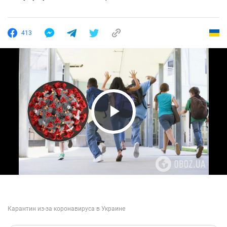
413
Play Video