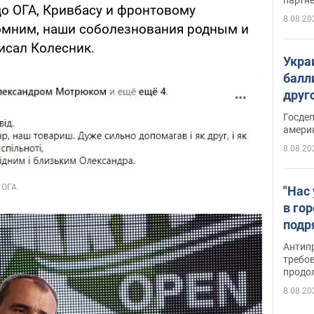
цо ОГА, Кривбасу и фронтовому
8.08.20
омним, наши соболезнования родным и
исал Колесник.
Укра
балл
друг
США 
Госде
амери
8.08.20
"Нас
в го
подр
подд
Антип
виде
требо
продо
8.08.20