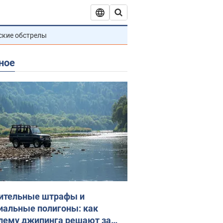
ские обстрелы
ное
ительные штрафы и
иальные полигоны: как
лему джипинга решают за