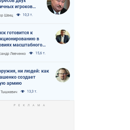
ересов двух
ичных игроков
 тайный план
10,3 т.
ор Швец
мпа и Путина?
ск готовится к
кционированию в
овиях масштабного
нного кризиса
15,6 т.
сандр Левченко
оружия, ни людей: как
ашенко создает
ую армию
13,3 т.
 Тышкевич