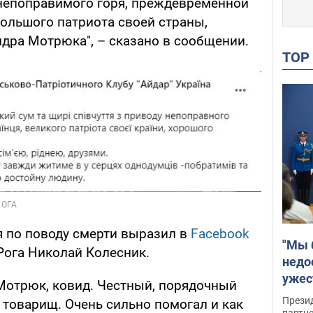
непоправимого горя, преждевременной
большого патриота своей страны,
дра Мотрюка", – сказано в сообщении.
TO
я по поводу смерти выразил в
Facebook
"Мы 
Рога Николай Колесник.
недо
ужес
Мотрюк, ковид. Честный, порядочный
Росс
Прези
ш товарищ. Очень сильно помогал и как
партн