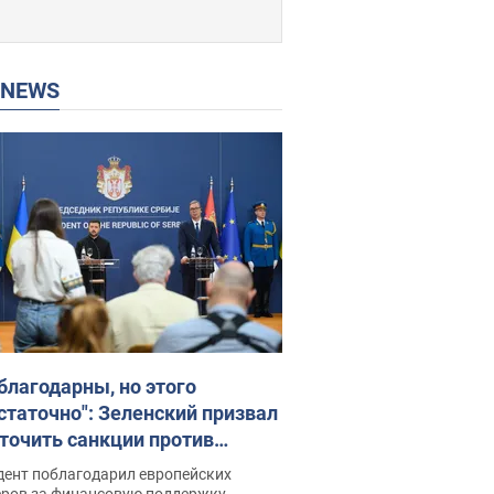
P NEWS
благодарны, но этого
статочно": Зеленский призвал
точить санкции против
ии
дент поблагодарил европейских
еров за финансовую поддержку