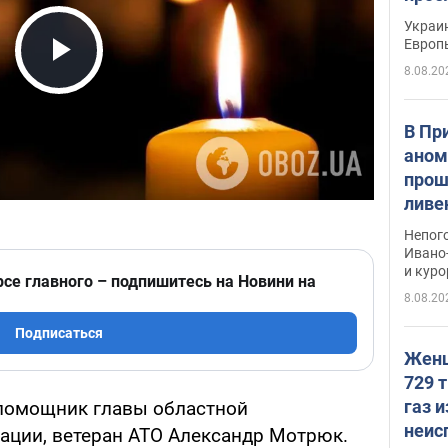
гран
Украин
Европ
8.08.20
Play Video
В Пр
аном
прош
ливе
прев
Непог
Виде
Ивано
и кур
рсе главного – подпишитесь на Новини на
8.08.20
Подписаться
Женщ
729 т
газ 
 помощник главы областной
неис
ации, ветеран АТО Александр Мотрюк.