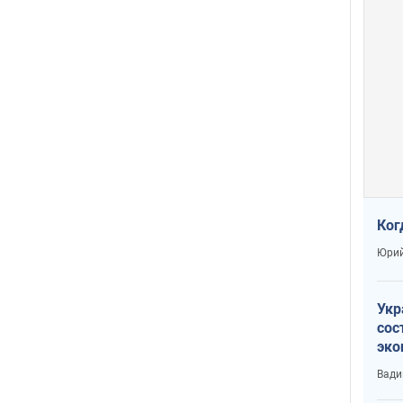
Ког
Юрий
Укр
сос
эко
Ест
Вади
тун