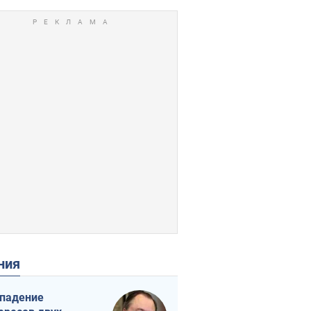
ения
падение