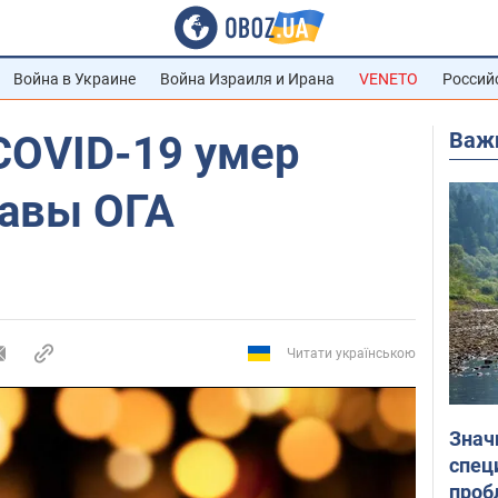
Война в Украине
Война Израиля и Ирана
VENETO
Россий
Важ
COVID-19 умер
авы ОГА
Читати українською
Знач
спец
проб