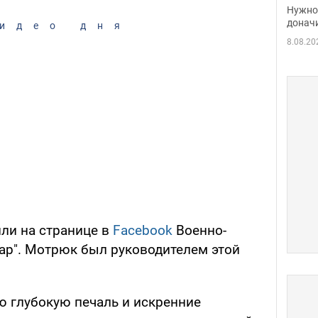
судь
Нужно 
неож
донач
идео дня
8.08.20
ли на странице в
Facebook
Военно-
дар". Мотрюк был руководителем этой
 глубокую печаль и искренние