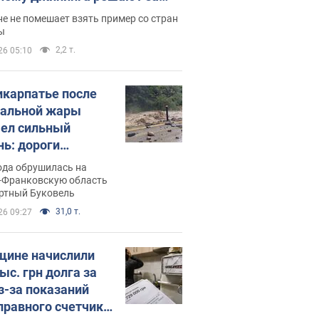
ицей
е не помешает взять пример со стран
ы
2,2 т.
26 05:10
икарпатье после
альной жары
ел сильный
нь: дороги
ратились в реки.
ода обрушилась на
о
-Франковскую область
ортный Буковель
31,0 т.
26 09:27
ине начислили
ыс. грн долга за
из-за показаний
правного счетчика: