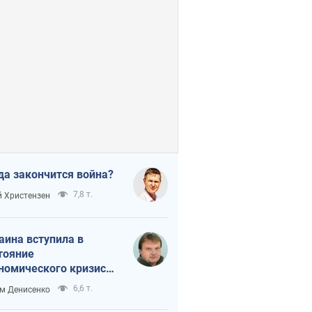
да закончится война?
7,8 т.
 Христензен
аина вступила в
тояние
номического кризиса.
ь ли свет в конце
6,6 т.
м Денисенко
неля?