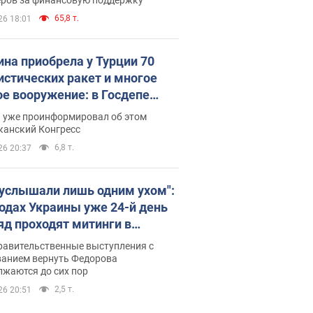
65,8 т.
26 18:01
ина приобрела у Турции 70
истических ракет и многое
ое вооружение: в Госдепе
обнародовали список
п уже проинформировал об этом
канский Конгресс
6,8 т.
26 20:37
 услышали лишь одним ухом":
родах Украины уже 24-й день
яд проходят митинги в
ержку Федорова. Фото и
равительственные выступления с
о
ванием вернуть Федорова
лжаются до сих пор
2,5 т.
26 20:51