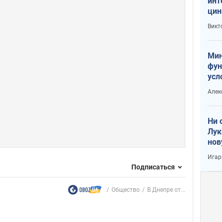
инт
цин
или
Викт
Тра
Мин
фун
усл
вое
Алек
Ни 
Лук
нов
Игар
Подписаться
Общество
В Днепре от...