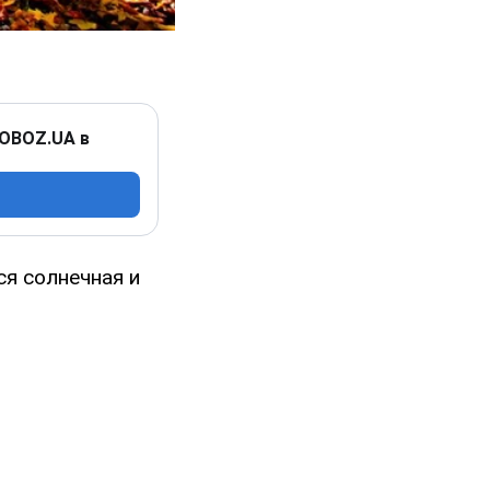
 OBOZ.UA в
ся солнечная и