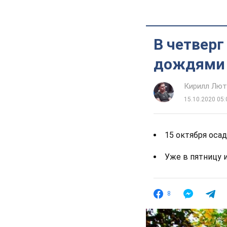
В четверг
дождями 
Кирилл Лю
15.10.2020 05:
15 октября оса
Уже в пятницу 
8