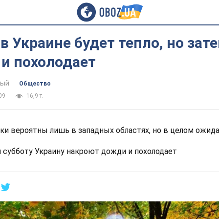
 в Украине будет тепло, но зат
и похолодает
тый
Общество
09
16,9 т.
дки вероятны лишь в западных областях, но в целом ожида
и субботу Украину накроют дожди и похолодает