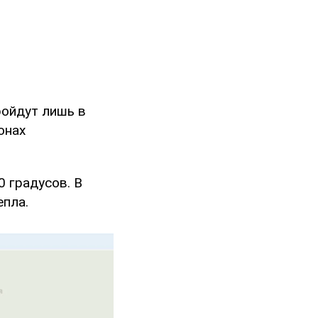
ройдут лишь в
онах
0 градусов. В
епла.