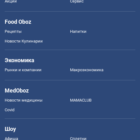
Акции
Сервис
Food Oboz
Рецепты
Напитки
Новости Кулинарии
Экономика
Рынки и компании
Mакроэкономика
MedOboz
Новости медицины
MAMACLUB
Covid
Шоу
Афиша
Сплетни