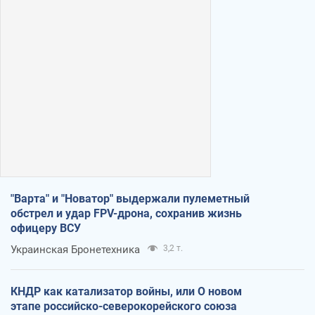
"Варта" и "Новатор" выдержали пулеметный
обстрел и удар FPV-дрона, сохранив жизнь
офицеру ВСУ
Украинская Бронетехника
3,2 т.
КНДР как катализатор войны, или О новом
этапе российско-северокорейского союза