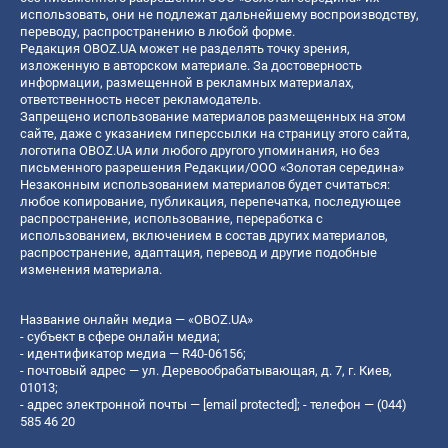
использовать, они не подлежат дальнейшему воспроизводству,
переводу, распространению в любой форме.
Редакция OBOZ.UA может не разделять точку зрения,
изложенную в авторском материале. За достоверность
информации, размещенной в рекламных материалах,
ответственность несет рекламодатель.
Запрещено использование материалов размещенных на этом
сайте, даже с указанием гиперссылки на страницу этого сайта,
логотипа OBOZ.UA или любого другого упоминания, но без
письменного разрешения Редакции/ООО «Золотая середина»
Незаконным использованием материалов будет считаться:
любое копирование, публикация, перепечатка, последующее
распространение, использование, переработка с
использованием, включением в состав других материалов,
распространение, адаптация, перевод и другие подобные
изменения материала.
Название онлайн медиа — «OBOZ.UA»
- субъект в сфере онлайн медиа;
- идентификатор медиа — R40-06156;
- почтовый адрес — ул. Деревообрабатывающая, д. 7, г. Киев,
01013;
- адрес электронной почты —
[email protected]
; - телефон — (044)
585 46 20