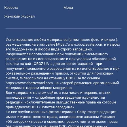
Красота
Мода
Женский Журнал
Использование любых материалов (в том числе фото- и видео-),
размещенных на этом сайте
https://www.obozrevatel.com
и на всех
его поддоменах, в любом виде строго запрещено.
Разрешается использование при получении письменного
разрешения на их использование и при условии обязательной
ссылки на сайт OBOZ.UA, а для интернет-изданий - при
получении письменного разрешения на их использование и при
обязательном размещении прямой, открытой для поисковых
систем, гиперссылки на страницу OBOZ.UA по ссылке
https://www.obozrevatel.com
, на которой размещен оригинальный
материал в первом абзаце материала.
Все материалы на этом сайте, в том числе интервью, статьи,
исследования – служебные произведения журналистов
редакции, исключительные имущественные права на которые
принадлежат ООО «Золотая середина».
На все опубликованные фотоматериалы Getty Images редакция
имеет имущественные права, защищаемые законом Украины
«Об авторских правах и смежных правах», никто не имеет права
без письменного разрешения ООО «Золотая середина» их