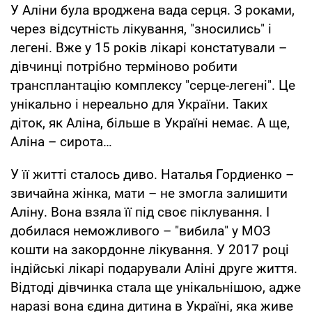
У Аліни була вроджена вада серця. З роками,
через відсутність лікування, "зносились" і
легені. Вже у 15 років лікарі констатували –
дівчинці потрібно терміново робити
трансплантацію комплексу "серце-легені". Це
унікально і нереально для України. Таких
діток, як Аліна, більше в Україні немає. А ще,
Аліна – сирота…
У її житті сталось диво. Наталья Гордиенко –
звичайна жінка, мати – не змогла залишити
Аліну. Вона взяла її під своє піклування. І
добилася неможливого – "вибила" у МОЗ
кошти на закордонне лікування. У 2017 році
індійські лікарі подарували Аліні друге життя.
Відтоді дівчинка стала ще унікальнішою, адже
наразі вона єдина дитина в Україні, яка живе