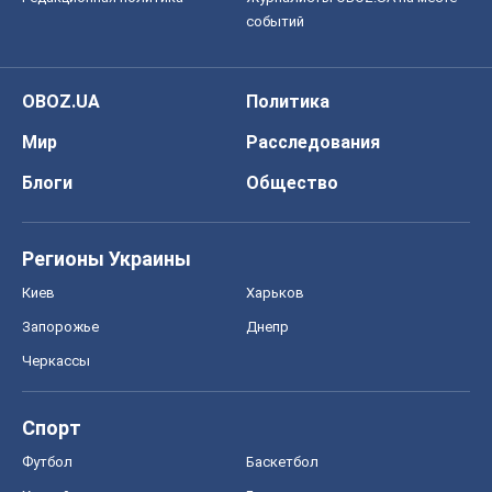
Регионы Украины
Киев
Харьков
Запорожье
Днепр
Черкассы
Спорт
Футбол
Баскетбол
Хоккей
Бокс
Формула-1
Моя школа
ГДЗ
Учебники
Онлайн уроки
ДПА
ЗНО
НМТ