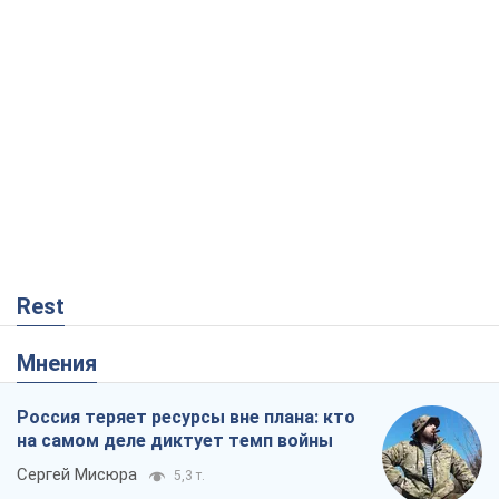
Rest
Мнения
Россия теряет ресурсы вне плана: кто
на самом деле диктует темп войны
Сергей Мисюра
5,3 т.
"Мы уже переживали и худшее":
Украине не стоит поддаваться
отчаянию из-за ракетного террора
Сергей Марченко, эксперт
6,3 т.
Запад проспал угрозу: Россия может