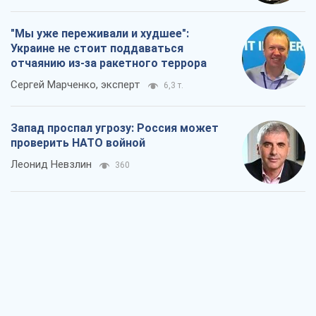
проверить НАТО войной
Леонид Невзлин
360
"Варта" и "Новатор" выдержали
пулеметный обстрел и удар FPV-дрона,
сохранив жизнь офицеру ВСУ
Украинская Бронетехника
1,2 т.