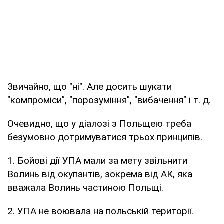
Звичайно, що "ні". Але досить шукати
"компроміси", "порозуміння", "вибачення" і т. д.
Очевидно, що у діалозі з Польщею треба
безумовно дотримуватися трьох принципів.
1. Бойові дії УПА мали за мету звільнити
Волинь від окупантів, зокрема від АК, яка
вважала Волинь частиною Польщі.
2. УПА не воювала на польській території.