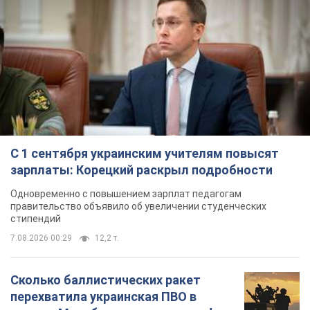
С 1 сентября украинским учителям повысят
зарплаты: Корецкий раскрыл подробности
Одновременно с повышением зарплат педагогам
правительство объявило об увеличении студенческих
стипендий
7.08.2026 00:29
12,2 т.
Сколько баллистических ракет
перехватила украинская ПВО в
июле: в Минобороны назвали цифру
Украинская ПВО работала в условиях
дефицита ракет-перехватчиков
4 години тому
6,4 т.
Аурика Ротару через суд изменила
свою пенсию, на которую ранее
жаловалась: сколько получала