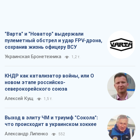
КНДР как катализатор войны, или О
новом этапе российско-
северокорейского союза
Алексей Кущ
1,5 т.
Выход в элиту ЧМ и триумф "Сокола":
что происходит в украинском хоккее
Александр Липенко
552
Что ожидает украинцев в 2026-2028
годах? Основные выводы из новых
прогнозов от НБУ
Василий Фурман
12,6 т.
Все мнения