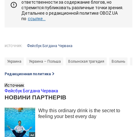
ответственности за содержание блогов, но
стремится публиковать различные точки зрения.
Детальнее о редакционной политике OBOZ.UA
по
ссылке...
Фейсбук Богдана Червака
ИСТОЧНИК:
Украина
Украина – Польша
Волынская трагедия
Волынь
Ис
Редакционная политика
Источник
Фейсбук Богдана Червака