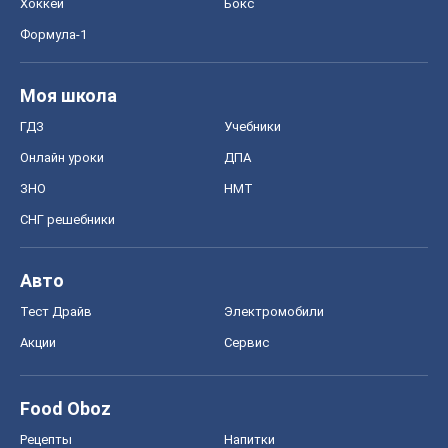
СНГ решебники
Авто
Тест Драйв
Электромобили
Акции
Сервис
Food Oboz
Рецепты
Напитки
Диеты
Экономика
Рынки и компании
Mакроэкономика
MedOboz