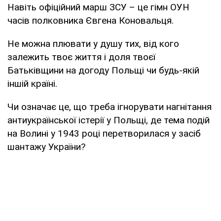
Навіть офіційний марш ЗСУ – це гімн ОУН
часів полковника Євгена Коновальця.
Не можна плювати у душу тих, від кого
залежить твоє життя і доля твоєї
Батьківщини на догоду Польщі чи будь-якій
іншій країні.
Чи означає це, що треба ігнорувати нагнітання
антиукраїнської істерії у Польщі, де тема подій
на Волині у 1943 році перетворилася у засіб
шантажу України?