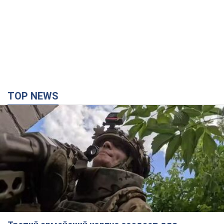
Третий армейский корпус создает для
российских оккупантов на Лиманском
направлении критический дискомфорт: как это
удалось
Сейчас это перерастает в кризис для всей группировки
3 години тому
34,1 т.
"Работаем над тем, чтобы получить
комплекты с ракетами для ПВО": Зеленский