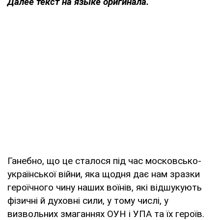
Далее текст на языке оригинала.
Ганебно, що це сталося під час московсько-
української війни, яка щодня дає нам зразки
героїчного чину наших воїнів, які відшукують
фізичні й духовні сили, у тому числі, у
визвольних змаганнях ОУН і УПА та їх героїв.