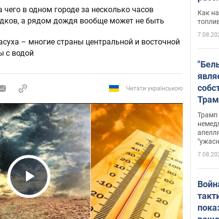
 чего в одном городе за несколько часов
Как на
дков, а рядом дождя вообще может не быть
топли
7.08.20
засуха – многие страны центральной и восточной
ы с водой
"Бел
явля
собс
Читати українською
Трам
прио
Трамп 
стро
немед
апелля
баль
"ужас
стои
7.08.20
долл
Войн
Play Video
такт
пока