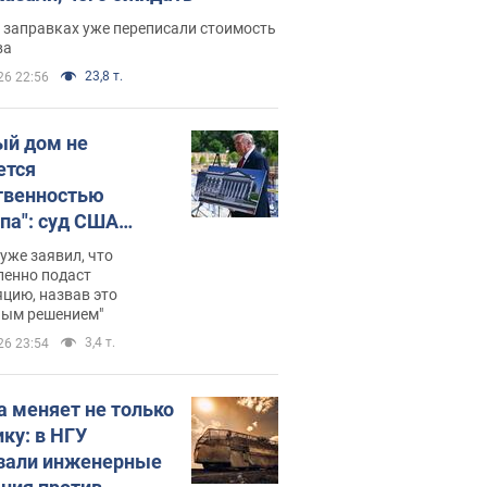
 заправках уже переписали стоимость
ва
23,8 т.
26 22:56
ый дом не
ется
твенностью
па": суд США
становил
уже заявил, что
ительство
ленно подаст
цию, назвав это
ного зала
ным решением"
мостью 400 млн
3,4 т.
26 23:54
аров
а меняет не только
ику: в НГУ
зали инженерные