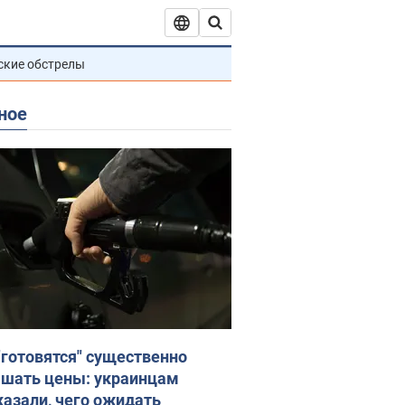
ские обстрелы
ное
"готовятся" существенно
шать цены: украинцам
казали, чего ожидать