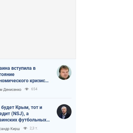
аина вступила в
тояние
номического кризиса.
ь ли свет в конце
654
м Денисенко
неля?
 будет Крым, тот и
едит (NSJ), а
аинских футбольных
овников могут
2,3 т.
сандр Кирш
вать убийцами