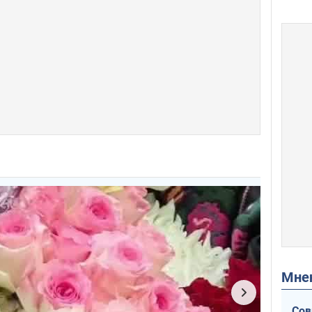
Мн
Сов