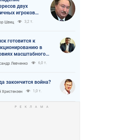
ересов двух
ичных игроков
 тайный план
3,2 т.
ор Швец
мпа и Путина?
ск готовится к
кционированию в
овиях масштабного
нного кризиса
6,0 т.
сандр Левченко
да закончится война?
1,0 т.
 Христензен