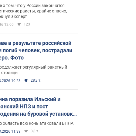
ине? Интервью с Мельником
 о том, что у России закончатся
тические ракеты, крайне опасно,
ркнул эксперт
123
26 12:00
еве в результате российской
и погиб человек, пострадали
еро. Фото
продолжает регулярный ракетный
р столицы
28,3 т.
8.2026 10:23
ина поразила Ильский и
анский НПЗ и пост
юдения на буровой установке
аш": Генштаб раскрыл детали.
ю область всю ночь атаковали БПЛА
 и видео
3,8 т.
8.2026 11:39