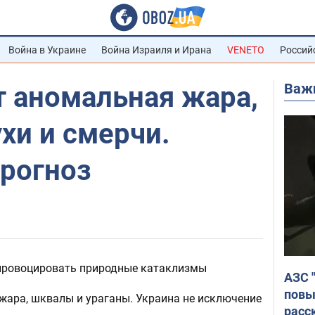
Война в Украине
Война Израиля и Ирана
VENETO
Россий
Важ
т аномальная жара,
хи и смерчи.
рогноз
 провоцировать природные катаклизмы
АЗС 
повы
жара, шквалы и ураганы. Украина не исключение
расс