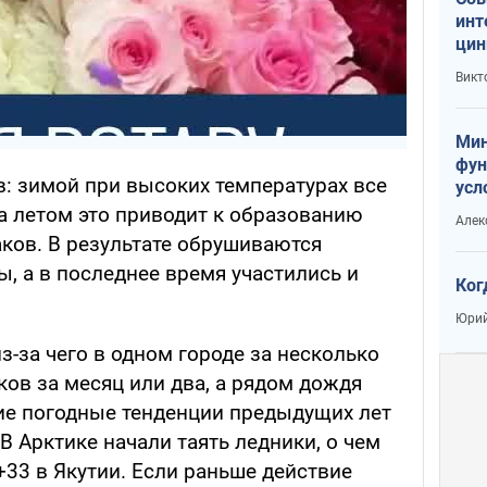
инт
цин
или
Викт
Тра
Мин
фун
: зимой при высоких температурах все
усл
вое
, а летом это приводит к образованию
Алек
ов. В результате обрушиваются
ы, а в последнее время участились и
Ког
Юрий
з-за чего в одном городе за несколько
ов за месяц или два, а рядом дождя
ие погодные тенденции предыдущих лет
В Арктике начали таять ледники, о чем
33 в Якутии. Если раньше действие