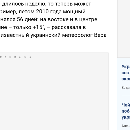
 длилось неделю, то теперь может
пример, летом 2010 года мощный
нялся 56 дней: на востоке и в центре
не – только +15", – рассказала в
известный украинский метеоролог Вера
Укр
сос
эко
Ест
Вади
тун
Чей
поб
укр
чин
Алек
наз