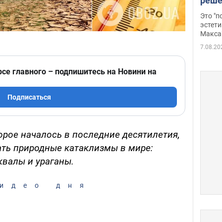
реше
росс
Это "
дрон
эстети
Макса
7.08.20
рсе главного – подпишитесь на Новини на
Подписаться
орое началось в последние десятилетия,
ать природные катаклизмы в мире:
квалы и ураганы.
идео дня