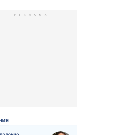
ения
падение