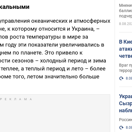
Укра
Мнение
окальными
баллис
подче
управления океанических и атмосферных
8.08.20
е, к которому относится и Украина, –
пов роста температуры в мире за
В Ки
м году эти показатели увеличивались в
атак
днем по планете. Это привело к
четв
сти сезонов – холодный период и зима
Враг 
теплее, а теплый период и лето – более
терро
оме того, летом значительно больше
8.0
Укра
Сызр
набл
"Сив
Росси
Фото
8.0