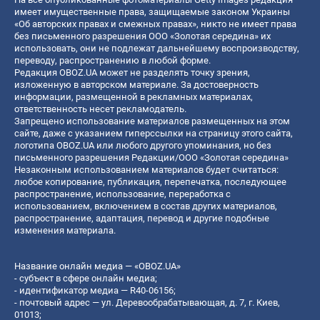
имеет имущественные права, защищаемые законом Украины
«Об авторских правах и смежных правах», никто не имеет права
без письменного разрешения ООО «Золотая середина» их
использовать, они не подлежат дальнейшему воспроизводству,
переводу, распространению в любой форме.
Редакция OBOZ.UA может не разделять точку зрения,
изложенную в авторском материале. За достоверность
информации, размещенной в рекламных материалах,
ответственность несет рекламодатель.
Запрещено использование материалов размещенных на этом
сайте, даже с указанием гиперссылки на страницу этого сайта,
логотипа OBOZ.UA или любого другого упоминания, но без
письменного разрешения Редакции/ООО «Золотая середина»
Незаконным использованием материалов будет считаться:
любое копирование, публикация, перепечатка, последующее
распространение, использование, переработка с
использованием, включением в состав других материалов,
распространение, адаптация, перевод и другие подобные
изменения материала.
Название онлайн медиа — «OBOZ.UA»
- субъект в сфере онлайн медиа;
- идентификатор медиа — R40-06156;
- почтовый адрес — ул. Деревообрабатывающая, д. 7, г. Киев,
01013;