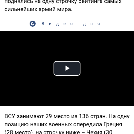
поднялись на одну строчку рейтинга самых
сильнейших армий мира.
Видео дня
Play Video
ВСУ занимают 29 место из 136 стран. На одну
позицию наших военных опередила Греция
(28 место), на строчку ниже – Чехия (30