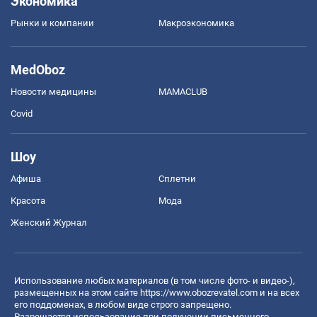
Экономика
Рынки и компании
Mакроэкономика
MedOboz
Новости медицины
MAMACLUB
Covid
Шоу
Афиша
Сплетни
Красота
Мода
Женский Журнал
Использование любых материалов (в том числе фото- и видео-),
размещенных на этом сайте
https://www.obozrevatel.com
и на всех
его поддоменах, в любом виде строго запрещено.
Разрешается использование при получении письменного