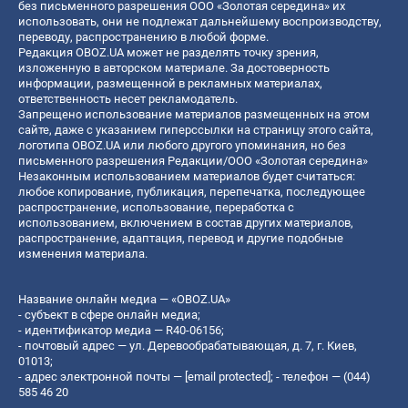
без письменного разрешения ООО «Золотая середина» их
использовать, они не подлежат дальнейшему воспроизводству,
переводу, распространению в любой форме.
Редакция OBOZ.UA может не разделять точку зрения,
изложенную в авторском материале. За достоверность
информации, размещенной в рекламных материалах,
ответственность несет рекламодатель.
Запрещено использование материалов размещенных на этом
сайте, даже с указанием гиперссылки на страницу этого сайта,
логотипа OBOZ.UA или любого другого упоминания, но без
письменного разрешения Редакции/ООО «Золотая середина»
Незаконным использованием материалов будет считаться:
любое копирование, публикация, перепечатка, последующее
распространение, использование, переработка с
использованием, включением в состав других материалов,
распространение, адаптация, перевод и другие подобные
изменения материала.
Название онлайн медиа — «OBOZ.UA»
- субъект в сфере онлайн медиа;
- идентификатор медиа — R40-06156;
- почтовый адрес — ул. Деревообрабатывающая, д. 7, г. Киев,
01013;
- адрес электронной почты —
[email protected]
; - телефон — (044)
585 46 20