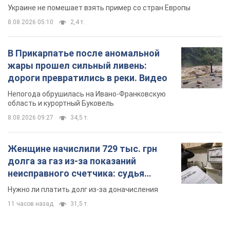
Украине не помешает взять пример со стран Европы
8.08.2026 05:10
2,4 т.
В Прикарпатье после аномальной
жары прошел сильный ливень:
дороги превратились в реки. Видео
Непогода обрушилась на Ивано-Франковскую
область и курортный Буковель
8.08.2026 09:27
34,5 т.
Женщине начислили 729 тыс. грн
долга за газ из-за показаний
неисправного счетчика: судья
вынес неожиданное решение
Нужно ли платить долг из-за доначисления
11 часов назад
31,5 т.