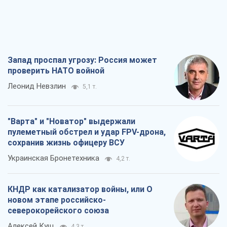
Запад проспал угрозу: Россия может
проверить НАТО войной
Леонид Невзлин
5,1 т.
"Варта" и "Новатор" выдержали
пулеметный обстрел и удар FPV-дрона,
сохранив жизнь офицеру ВСУ
Украинская Бронетехника
4,2 т.
КНДР как катализатор войны, или О
новом этапе российско-
северокорейского союза
Алексей Кущ
4,3 т.