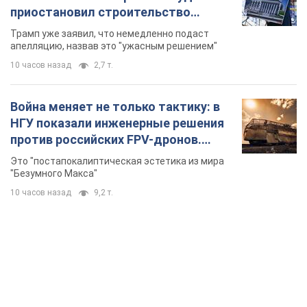
приостановил строительство
бального зала стоимостью 400 млн
Трамп уже заявил, что немедленно подаст
долларов
апелляцию, назвав это "ужасным решением"
10 часов назад
2,7 т.
Война меняет не только тактику: в
НГУ показали инженерные решения
против российских FPV-дронов.
Фото
Это "постапокалиптическая эстетика из мира
"Безумного Макса"
10 часов назад
9,2 т.