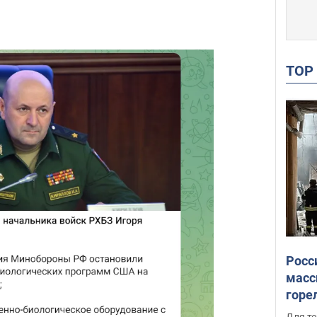
TO
Росс
масс
горе
есть
Для те