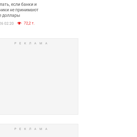
имают ли
лать, если банки и
нники и банки
ники не принимают
е доллары
е купюры
72,2 т.
26 02:20