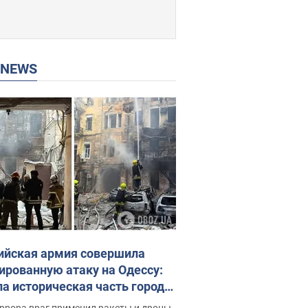
P NEWS
ийская армия совершила
ированную атаку на Одессу:
ла историческая часть города,
 пострадавшие. Фото и видео
ррора враг применил ракеты и дроны