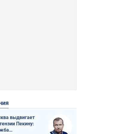
ения
ква выдвигает
тензии Пекину:
ужба