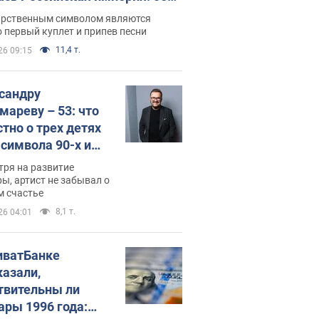
 не рассказывают в школе
арственным символом являются
 первый куплет и припев песни
11,4 т.
26 09:15
сандру
мареву – 53: что
стно о трех детях
-символа 90-х и
они выглядят
тря на развитие
ы, артист не забывал о
м счастье
8,1 т.
26 04:01
иватБанке
казали,
твительны ли
ары 1996 года: