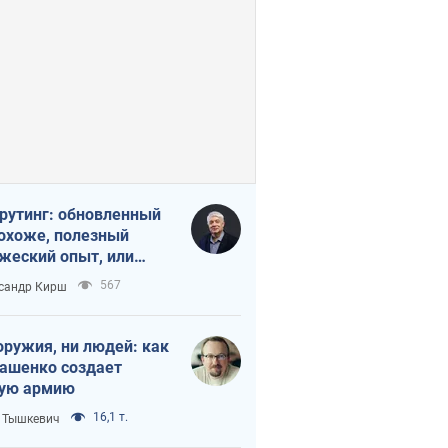
рутинг: обновленный
похоже, полезный
жеский опыт, или
лектика
567
сандр Кирш
бовательной трусости
оружия, ни людей: как
ашенко создает
ую армию
16,1 т.
 Тышкевич