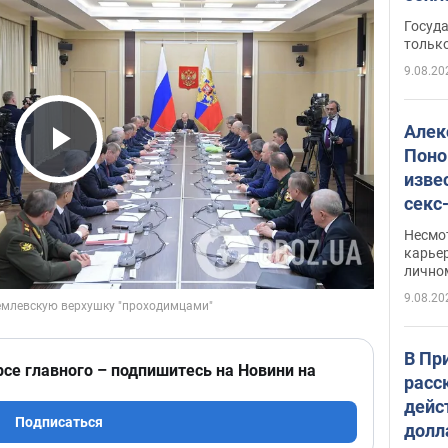
этом
Госуд
только
9.08.20
Алек
Поно
Play Video
изве
секс
как 
Несмо
карьер
лично
9.08.20
В Пр
рсе главного – подпишитесь на Новини на
расс
дейс
Подписаться
долл