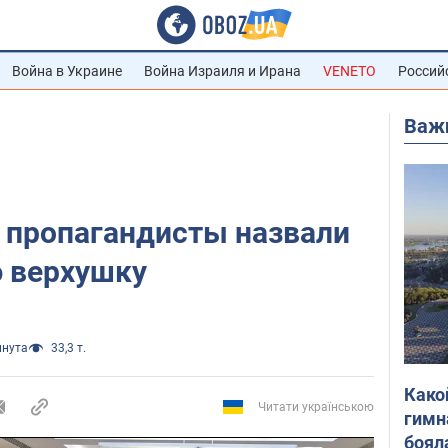
Война в Украине
Война Израиля и Ирана
VENETO
Россий
Важ
 пропагандисты назвали
 верхушку
инута
33,3 т.
Како
Читати українською
гимн
боял