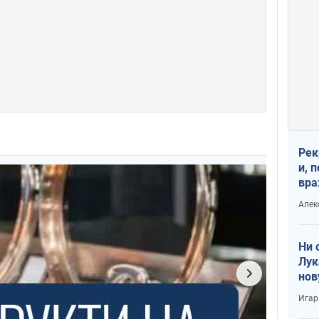
Рек
и, 
вра
Диа
Алек
тре
Ни 
Лук
нов
Игар