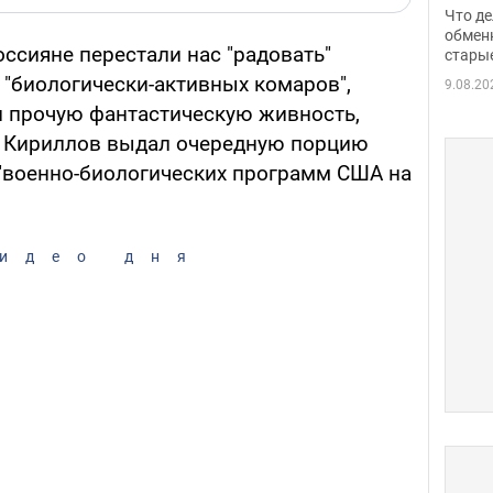
прин
Что де
обме
обмен
оссияне перестали нас "радовать"
стары
таки
"биологически-активных комаров",
9.08.20
и прочую фантастическую живность,
ф Кириллов выдал очередную порцию
 "военно-биологических программ США на
идео дня