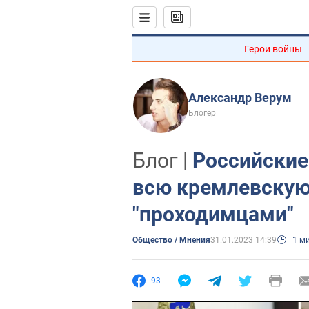
Герои войны
Александр Верум
Блогер
Блог |
Российские
всю кремлевскую
"проходимцами"
Общество / Мнения
31.01.2023 14:39
1 м
93