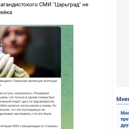
пагандистского СМИ "Царьград" не
тейка
Мн
Мос
пре
др