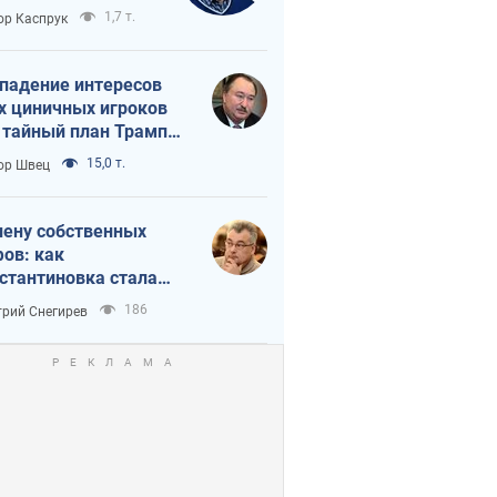
вращается в
1,7 т.
ор Каспрук
исимость России
Китая
падение интересов
х циничных игроков
 тайный план Трампа
утина?
15,0 т.
ор Швец
лену собственных
ов: как
стантиновка стала
вной идеологической
186
рий Снегирев
ушкой для российских
упантов