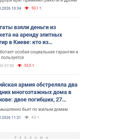
50,1 т.
8.2026 10:34
таты взяли деньги из
ета на аренду элитных
ир в Киеве: кто из
аментариев просил средства
ботает особая социальная гарантия и
е поселился
 пользуется
52,5 т.
26 07:00
ийская армия обстреляла два
дних многоэтажных дома в
кове: двое погибших, 27
радавших
умышленно бьет по жилым домам
4,0 т.
8.2026 11:31