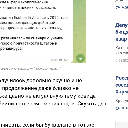
9.0
Депу
бюдж
кварт
парл
Как ра
и гд
кто ею
9.08.20
Росс
получилось довольно скучно и не
сосе
, продолжение даже близко не
Харь
аже давно не актуальную тему ковида
пост
Враг 
винил во всём американцев. Скукота, да
9.0
чивать, если бы буквально в тот же