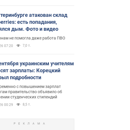
атеринбурге атакован склад
erries: есть попадания,
ялся дым. Фото и видео
янам не помогла даже работа ПВО
7,0 т.
26 07:20
сентября украинским учителям
сят зарплаты: Корецкий
рыл подробности
ременно с повышением зарплат
огам правительство объявило об
ении студенческих стипендий
8,5 т.
26 00:29