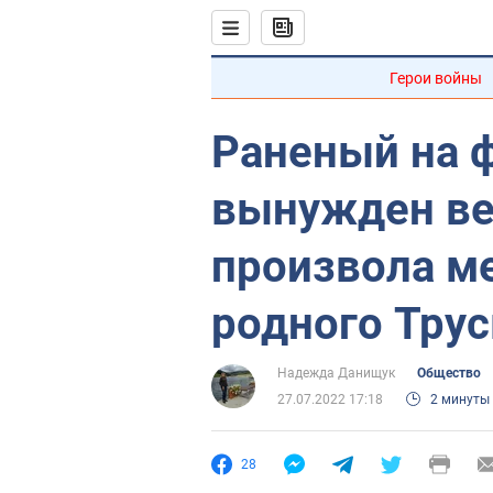
Герои войны
Раненый на 
вынужден ве
произвола м
родного Тру
Надежда Данищук
Общество
27.07.2022 17:18
2 минуты
28