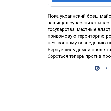
Пока украинский боец, май
защищал суверенитет и тер
государства, местные власт
придомовую территорию род
незаконному возведению на
Вернувшись домой после т
бороться теперь против про
В