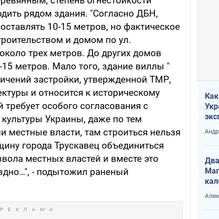
еревянным, степень огнестойкости
дить рядом здания. "Согласно ДБН,
ставлять 10-15 метров, но фактическое
роительством и домом по ул.
 около трех метров. До других домов
15 метров. Мало того, здание виллы "
ничений застройки, утвержденной ТМР,
ектуры и относится к историческому
Как
й требует особого согласования с
Укр
экс
культуры Украины, даже по тем
неф
и местные власти, там строиться нельзя
Андр
ину города Трускавец объединиться
вола местных властей и вместе это
Два
Маг
здно…", - подытожил раненый
кал
Алек