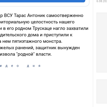
6.08.20
ор ВСУ Тарас Антоник самоотверженно
риториальную целостность нашего
и в его родном Трускаце нагло захватили
ительского дома и приступили к
 нем пятиэтажного монстра.
яжелых ранений, защитник вынужден
извола "родной" власти.
идео дня