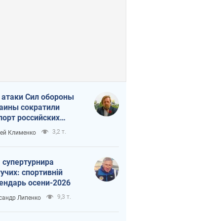
 атаки Сил обороны
аины сократили
порт российских
тепродуктов
3,2 т.
ей Клименко
 супертурнира
учих: спортивній
ендарь осени-2026
9,3 т.
сандр Липенко