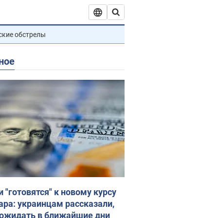
ские обстрелы
ное
и "готовятся" к новому курсу
ара: украинцам рассказали,
 ожидать в ближайшие дни