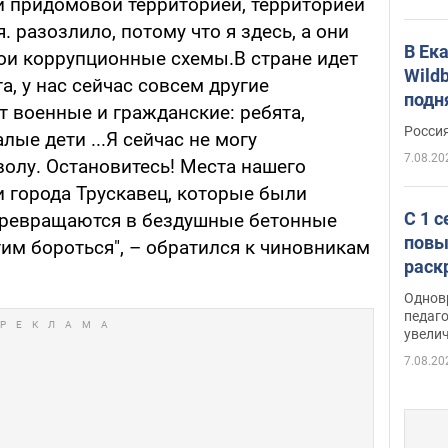
й придомовой территорией, территорией
 разозлило, потому что я здесь, а они
В Ек
вои коррупционные схемы.В стране идет
Wildb
а, у нас сейчас совсем другие
подн
 военные и гражданские: ребята,
Росси
лые дети ...Я сейчас не могу
7.08.20
волу. Остановитесь! Места нашего
и города Трускавец, которые были
С 1 
превращаются в бездушные бетонные
повы
тим бороться", – обратился к чиновникам
раск
Однов
педаг
увелич
7.08.20