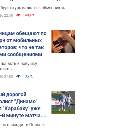
 будет курс валюты в обменниках
149,4 т.
26 22:58
инцам обещают по
грн от мобильных
аторов: что не так
ими сообщениями
 попасть в ловушку
ников
13,9 т.
26 21:02
й дорогой
олист "Динамо"
л "Карабаху" уже
0-й минуте матча.
о
нок проходит в Польше