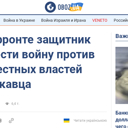
Война в Украине
Война Израиля и Ирана
VENETO
Россий
Важ
фронте защитник
сти войну против
естных властей
скавца
6,4 т.
Банк
долл
Читати українською
чего