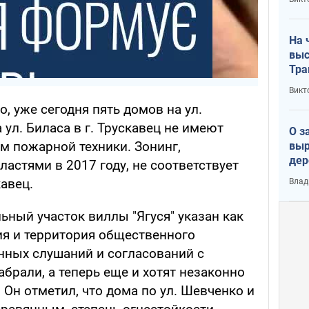
лог
На 
выс
Тра
Викт
 уже сегодня пять домов на ул.
 ул. Биласа в г. Трускавец не имеют
О з
м пожарной техники. Зонинг,
выр
дер
астями в 2017 году, не соответствует
что
кавец.
Влад
Тер
ьный участок виллы "Ягуся" указан как
я и территория общественного
нных слушаний и согласований с
абрали, а теперь еще и хотят незаконно
 Он отметил, что дома по ул. Шевченко и