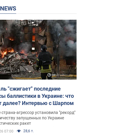
P NEWS
ль "сжигает" последние
сы баллистики в Украине: что
т далее? Интервью с Шарпом
 страна-агрессор установила "рекорд"
личеству запущенных по Украине
стических ракет
28,6 т.
26 07:00