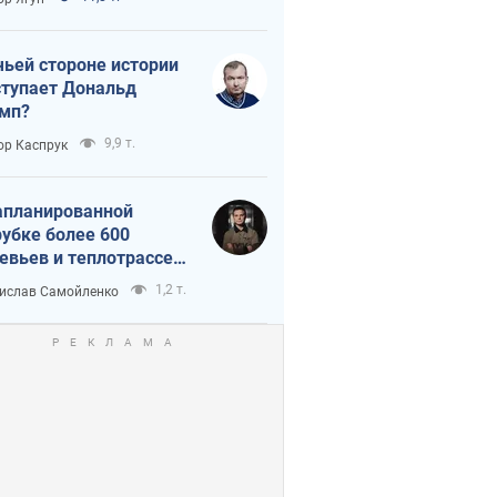
истика
чьей стороне истории
тупает Дональд
мп?
9,9 т.
ор Каспрук
апланированной
убке более 600
евьев и теплотрассе:
 происходит на
1,2 т.
ислав Самойленко
емках в Киеве