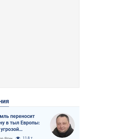
ения
мль переносит
ну в тыл Европы:
 угрозой
тическая
11,8 т.
ор Ягун