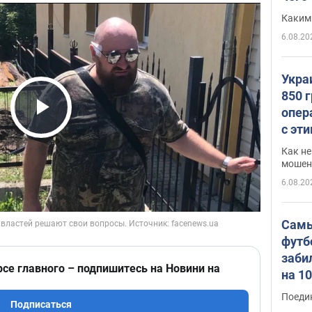
Каким
6.08.20
Укра
850 
опер
Play Video
с эт
Как не
мошен
6.08.20
Самы
футб
заби
рсе главного – подпишитесь на Новини на
на 1
Виде
Поеди
Подписаться