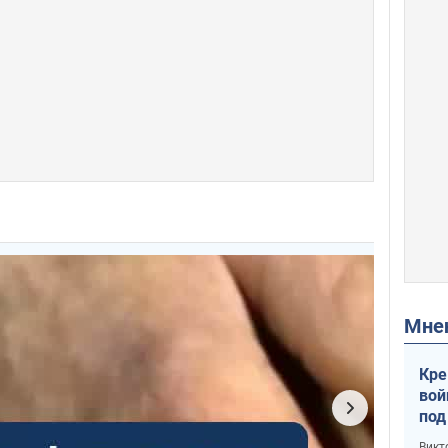
Мн
Кре
вой
под
кри
Викт