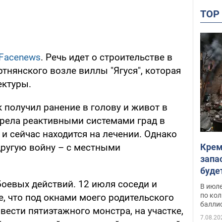
TO
Facenews
. Речь идет о строительстве в
тнянского возле виллы "Ягуся", которая
ектуры.
 получил ранение в голову и живот в
трела реактивными системами град в
и сейчас находится на лечении. Однако
Крем
другую войну – с местными
запа
буде
боевых действий. 12 июля соседи и
В июле
по ко
, что под окнами моего родительского
балли
ести пятиэтажного монстра, на участке,
7.08.20